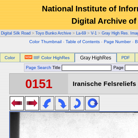
National Institute of Info
Digital Archive 
Digital Silk Road
>
Toyo Bunko Archive
>
La-69
>
V-1
>
Gray High Res. Ima
Color Thumbnail
-
Table of Contents
-
Page Number
-
B
Color
IIIF Color HighRes
Gray HighRes
PDF
Page Search
Title
Page
0151
Iranische Felsreliefs 