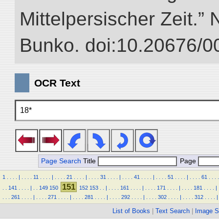
Mittelpersischer Zeit.” 
Bunko. doi:10.20676/0
OCR Text
18*
Page Search
Title
Page
1
.
.
.
.
|
.
.
.
.
11
.
.
.
.
|
.
.
.
.
21
.
.
.
.
|
.
.
.
.
31
.
.
.
.
|
.
.
.
.
41
.
.
.
.
|
.
.
.
.
51
.
.
.
.
|
.
.
.
.
61
.
.
.
.
151
.
.
141
.
.
.
.
|
.
.
149
150
152
153
.
.
|
.
.
.
.
161
.
.
.
.
|
.
.
.
.
171
.
.
.
.
|
.
.
.
.
181
.
.
.
.
|
.
.
.
261
.
.
.
.
|
.
.
.
.
271
.
.
.
.
|
.
.
.
.
281
.
.
.
.
|
.
.
.
.
292
.
.
.
.
|
.
.
.
.
302
.
.
.
.
|
.
.
.
.
312
.
.
.
.
|
List of Books
|
Text Search
|
Image S