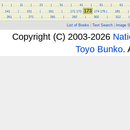
1
.
.
.
.
|
.
.
.
.
11
.
.
.
.
|
.
.
.
.
21
.
.
.
.
|
.
.
.
.
31
.
.
.
.
|
.
.
.
.
41
.
.
.
.
|
.
.
.
.
51
.
.
.
.
|
.
.
.
.
61
.
.
.
.
173
.
.
141
.
.
.
.
|
.
.
.
.
151
.
.
.
.
|
.
.
.
.
161
.
.
.
.
|
.
.
.
.
171
172
174
175
|
.
.
.
.
181
.
.
.
.
|
.
.
.
261
.
.
.
.
|
.
.
.
.
271
.
.
.
.
|
.
.
.
.
281
.
.
.
.
|
.
.
.
.
292
.
.
.
.
|
.
.
.
.
302
.
.
.
.
|
.
.
.
.
312
.
.
.
.
|
List of Books
|
Text Search
|
Image S
Copyright (C) 2003-2026
Nati
Toyo Bunko
.