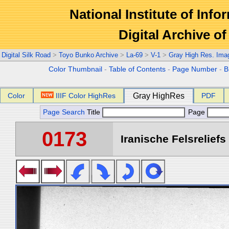
National Institute of Info
Digital Archive 
Digital Silk Road
>
Toyo Bunko Archive
>
La-69
>
V-1
>
Gray High Res. Ima
Color Thumbnail
-
Table of Contents
-
Page Number
-
B
Color
IIIF Color HighRes
Gray HighRes
PDF
Page Search
Title
Page
0173
Iranische Felsreliefs 