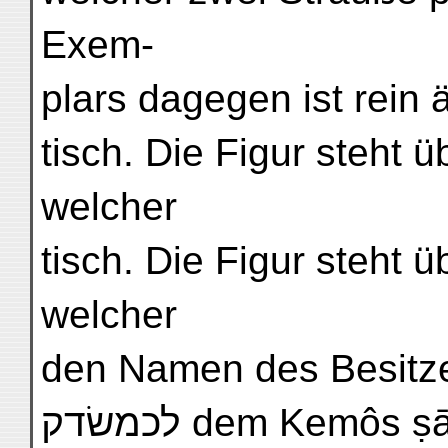
Exem-
plars dagegen ist rein 
tisch. Die Figur steht ü
welcher
tisch. Die Figur steht ü
welcher
den Namen des Besitzer
לכמשׂדק dem Kemôs ṣādāq (oder -ṣaddik) gehörig.