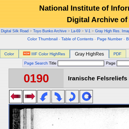
National Institute of Info
Digital Archive 
Digital Silk Road
>
Toyo Bunko Archive
>
La-69
>
V-1
>
Gray High Res. Ima
Color Thumbnail
-
Table of Contents
-
Page Number
-
B
Color
IIIF Color HighRes
Gray HighRes
PDF
Page Search
Title
Page
0190
Iranische Felsreliefs 