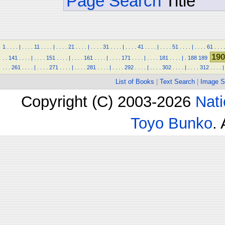
Page Search
Title
1
.
.
.
.
|
.
.
.
.
11
.
.
.
.
|
.
.
.
.
21
.
.
.
.
|
.
.
.
.
31
.
.
.
.
|
.
.
.
.
41
.
.
.
.
|
.
.
.
.
51
.
.
.
.
|
.
.
.
.
61
.
.
.
.
190
.
.
141
.
.
.
.
|
.
.
.
.
151
.
.
.
.
|
.
.
.
.
161
.
.
.
.
|
.
.
.
.
171
.
.
.
.
|
.
.
.
.
181
.
.
.
.
|
.
188
189
.
.
.
261
.
.
.
.
|
.
.
.
.
271
.
.
.
.
|
.
.
.
.
281
.
.
.
.
|
.
.
.
.
292
.
.
.
.
|
.
.
.
.
302
.
.
.
.
|
.
.
.
.
312
.
.
.
.
|
List of Books
|
Text Search
|
Image S
Copyright (C) 2003-2026
Nati
Toyo Bunko
.