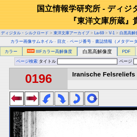
国立情報学研究所 - ディ
『東洋文庫所蔵』
ディジタル・シルクロード
>
東洋文庫アーカイブ
>
La-69
>
V-1
>
白黒高解
カラー画像サムネイル
-
目次
-
ページ番号
-
書誌情報（メタデー
カラー
IIIFカラー高解像度
白黒高解像度
PDF
ページ検索
タイトル
ページ
Iranische Felsreliefs 
0196