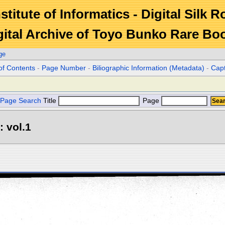
stitute of Informatics - Digital Silk 
gital Archive of Toyo Bunko Rare Bo
ge
of Contents
-
Page Number
-
Biliographic Information (Metadata)
-
Cap
Page Search
Title
Page
: vol.1