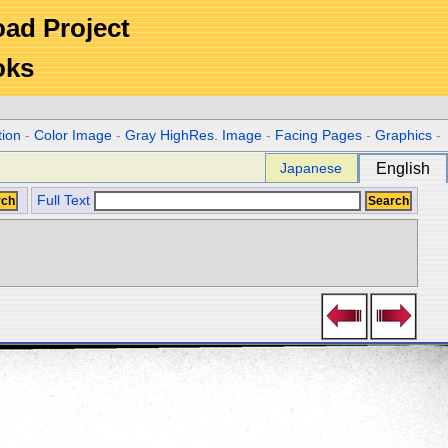
Road Project
oks
tion
-
Color Image
-
Gray HighRes. Image
-
Facing Pages
-
Graphics
-
Japanese
English
Full Text