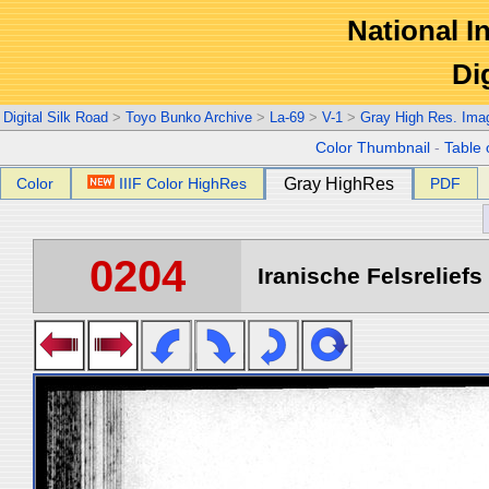
National In
Di
Digital Silk Road
>
Toyo Bunko Archive
>
La-69
>
V-1
>
Gray High Res. Ima
Color Thumbnail
-
Table 
Color
IIIF Color HighRes
Gray HighRes
PDF
0204
Iranische Felsreliefs 