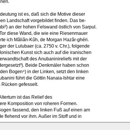
gnen.
eutung ist es, daß sich die Motive dieser
n Landschaft vorgebildet finden. Das be-
ubi²) an der hohen Felswand östlich von Sarpul.
 Tor diese Wand, die wie eine Riesenmauer
rte ich Mâliân-Kûh, de Morgan Hazâr-ghéri.
r der Lulubaer (ca. 2750 v. Chr.), folgende
ylonischen Kunst sich auch auf die iranischen
rwandtschaft des Anubaninireliefs mit der
ergesetzt³). Beide Denkmäler haben schon
den Bogen⁴) in der Linken, setzt den linken
nini führt die Göttin Nanaia-Ishtar eine
 Rücken gefesselt.
ltertum ist das Relief des
leinere Komposition von roheren Formen.
 Bogen fassend, den linken Fuß auf einen am
 flehend vor ihm. Außer im Stoff und in