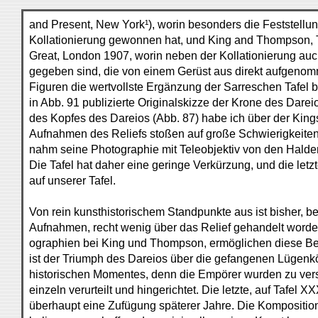
and Present, New York¹), worin besonders die Feststellung
Kollationierung gewonnen hat, und King and Thompson, Th
Great, London 1907, worin neben der Kollationierung au
gegeben sind, die von einem Gerüst aus direkt aufgenom
Figuren die wertvollste Ergänzung der Sarreschen Tafel bi
in Abb. 91 publizierte Originalskizze der Krone des Darei
des Kopfes des Dareios (Abb. 87) habe ich über der Ki
Aufnahmen des Reliefs stoßen auf große Schwierigkeiten,
nahm seine Photographie mit Teleobjektiv von den Hald
Die Tafel hat daher eine geringe Verkürzung, und die letz
auf unserer Tafel.
Von rein kunsthistorischem Standpunkte aus ist bisher, b
Aufnahmen, recht wenig über das Relief gehandelt worden.
ographien bei King und Thompson, ermöglichen diese Bet
ist der Triumph des Dareios über die gefangenen Lügenkön
historischen Momentes, denn die Empörer wurden zu ver
einzeln verurteilt und hingerichtet. Die letzte, auf Tafel X
überhaupt eine Zufügung späterer Jahre. Die Kompositio