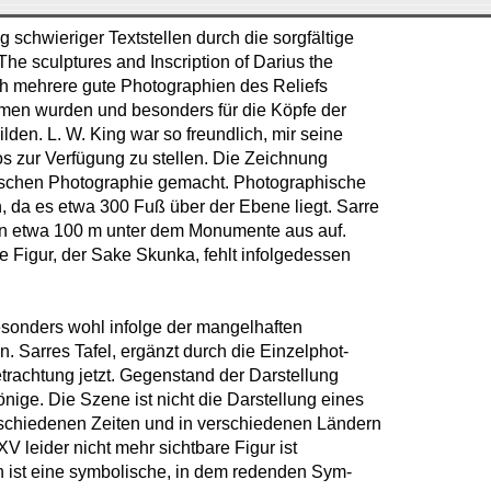
 schwieriger Textstellen durch die sorgfältige
e sculptures and Inscription of Darius the
ch mehrere gute Photographien des Reliefs
men wurden und besonders für die Köpfe der
lden. L. W. King war so freundlich, mir seine
os zur Verfügung zu stellen. Die Zeichnung
ngschen Photographie gemacht. Photographische
 da es etwa 300 Fuß über der Ebene liegt. Sarre
en etwa 100 m unter dem Monumente aus auf.
te Figur, der Sake Skunka, fehlt infolgedessen
esonders wohl infolge der mangelhaften
 Sarres Tafel, ergänzt durch die Einzelphot-
rachtung jetzt. Gegenstand der Darstellung
ige. Die Szene ist nicht die Darstellung eines
schiedenen Zeiten und in verschiedenen Ländern
XXV leider nicht mehr sichtbare Figur ist
n ist eine symbolische, in dem redenden Sym-