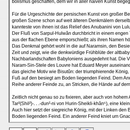
bolismus geschaffen, dem wir in aller naiven Kunst bege
Für die Urgeschichte der persischen Kunst von großer Bed
großen Szene schon auf weit älteren Denkmälern derselbe
kannteste von ihnen ist das Relief des Anubanini von Lul
Der Fluß von Sarpul-Hulwân durchbricht in einem engen
aus der flachen Ebene emporschießt; als ihren Namen hö
Das Denkmal gehört wohl in die auf Naramsin, den Besiege
Zeit und zeigt, wie die denkwürdige Frühblüte der altbab
Nachbarlandschaften Babyloniens ausgedehnt hat. Die Ve
Naram-Sin-Stele des Louvre hat Eduard Meyer auseinand
das gleiche Motiv wie Bisutûn: der triumphierende König, 
Fuß auf den besiegt am Boden liegenden Feind. Dem Anuba
Reihe anderer Feinde zu, an Stricken, die Hände auf dem
Zeitlich nicht genau so zu fixieren, aber auch von hohem A
Tar²(Shil²)-. . .-dun²-ni von Hurin-Sheikli-khân⁵), eine k
Auch hier setzt der siegreiche König, mit der Linken den
Boden liegenden Feind. Ein anderer Feind kniet um Gnade