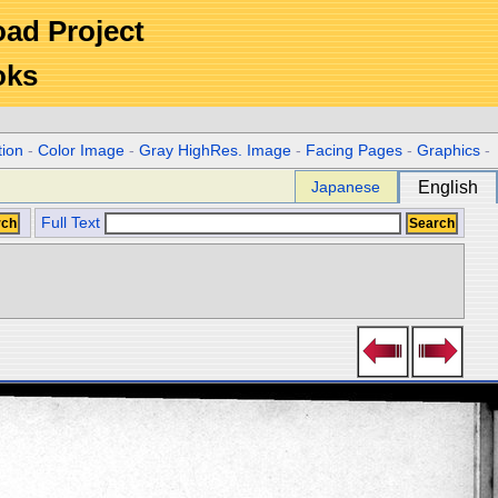
Road Project
oks
tion
-
Color Image
-
Gray HighRes. Image
-
Facing Pages
-
Graphics
-
Japanese
English
Full Text