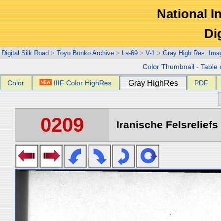
National In
Di
Digital Silk Road
>
Toyo Bunko Archive
>
La-69
>
V-1
>
Gray High Res. Ima
Color Thumbnail
-
Table 
Color
IIIF Color HighRes
Gray HighRes
PDF
0209
Iranische Felsreliefs 