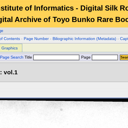
stitute of Informatics - Digital Silk 
gital Archive of Toyo Bunko Rare Bo
ge
of Contents
-
Page Number
-
Biliographic Information (Metadata)
-
Cap
Graphics
Page Search
Title
Page
: vol.1