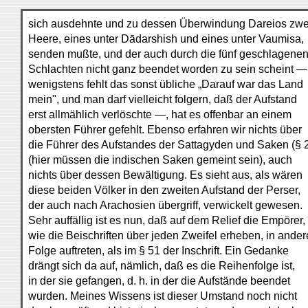
sich ausdehnte und zu dessen Überwindung Dareios zwe
Heere, eines unter Dādarshish und eines unter Vaumisa,
senden mußte, und der auch durch die fünf geschlagene
Schlachten nicht ganz beendet worden zu sein scheint —
wenigstens fehlt das sonst übliche „Darauf war das Land
mein", und man darf vielleicht folgern, daß der Aufstand
erst allmählich verlöschte —, hat es offenbar an einem
obersten Führer gefehlt. Ebenso erfahren wir nichts über
die Führer des Aufstandes der Sattagyden und Saken (§ 
(hier müssen die indischen Saken gemeint sein), auch
nichts über dessen Bewältigung. Es sieht aus, als wären
diese beiden Völker in den zweiten Aufstand der Perser,
der auch nach Arachosien übergriff, verwickelt gewesen.
Sehr auffällig ist es nun, daß auf dem Relief die Empörer,
wie die Beischriften über jeden Zweifel erheben, in ander
Folge auftreten, als im § 51 der Inschrift. Ein Gedanke
drängt sich da auf, nämlich, daß es die Reihenfolge ist,
in der sie gefangen, d. h. in der die Aufstände beendet
wurden. Meines Wissens ist dieser Umstand noch nicht