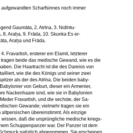
llen aufgewandten Scharfsinnes noch immer
egend Gaumāta, 2. Atrīna, 3. Nidīntu-
a, 8. Araḫa, 9. Frāda, 10. Skunka Es er-
dāta, Araḫa und Frāda.
. Fravartish, ersterer ein Elamit, letzterer
, tragen beide das medische Gewand, wie es die
haben. Die Haartracht ist die des Dareios von
ailliert, wie die des Königs und seiner zwei
spitzer als der des Atrīna. Die beiden baby-
 Babylonier von Geburt, dieser ein Armenier,
hre Nackenhaare sind, wie sie in Babylonien
 Meder Fravartish, und die sechste, der Sa-
medischen Gewande; vielmehr tragen sie ein
 altpersischen übereinstimmt. Als einzige
a wissen, daß die ursprüngliche medische kriegs-
inem Schuppenpanzer war. Der Panzer ist dem
 Schmuck natürlich abgenommen. Sie erscheinen