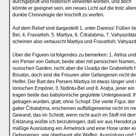
durchgeprüft und historisch verwertet worden, und doch
könnte er geeignet sein, ein neues Licht auf die trotz a
dunkle Chronologie der Inschrift zu werfen.
Auf dem Relief sind dargestellt 1. unter Dareios' Füßen li
Bel, 4. Fravartish, 5. Martiya, 6. Čitrataḫma, 7. Vahyazdāt
scheinen also vertauscht Martiya und Fravartish; Vahyaz
Über die Figuren ist folgendes zu bemerken: 1. Atrīna und 4
ein Perser von Geburt, beide aber mit persischen Namen
susischen Garden, nicht aber die Uvadja der Grabreliefs 
Bisutūn, doch sind die Frisuren aller Gefangenen nicht det
Helfer. Der Bart des Persers Martiya ist etwas länger und 
lonischen Empörer, 3. Nidīntu-Bel und 8. Araḫa, jener ein
tragen beide das babylonische gegürtete Untergewand. I
getragen wurden, glatt, ohne Schopf. Die vierte Figur, der
gatier Čitrataḫma, erscheinen auffälligerweise nicht im 
Gewand, das im Schnitt, wenn nicht auch im Stoff mit dem
Erklärung wüßte ich beizubringen, daß wir aus Herodot j
mäßige Ausrüstung ein Ärmelrock und eine Hose unter e
Gefangenen, wie überhaupt alle Waffen, Ausrüstung und