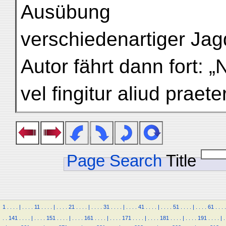
Ausübung
verschiedenartiger Jag
Autor fährt dann fort: 
vel fingitur aliud praet
Page Search
Title
1
.
.
.
.
|
.
.
.
.
11
.
.
.
.
|
.
.
.
.
21
.
.
.
.
|
.
.
.
.
31
.
.
.
.
|
.
.
.
.
41
.
.
.
.
|
.
.
.
.
51
.
.
.
.
|
.
.
.
.
61
.
.
.
.
.
.
141
.
.
.
.
|
.
.
.
.
151
.
.
.
.
|
.
.
.
.
161
.
.
.
.
|
.
.
.
.
171
.
.
.
.
|
.
.
.
.
181
.
.
.
.
|
.
.
.
.
191
.
.
.
.
|
.