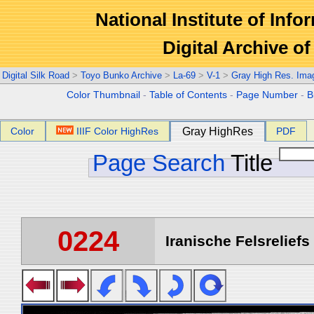
National Institute of Info
Digital Archive 
Digital Silk Road
>
Toyo Bunko Archive
>
La-69
>
V-1
>
Gray High Res. Ima
Color Thumbnail
-
Table of Contents
-
Page Number
-
B
Color
IIIF Color HighRes
Gray HighRes
PDF
Page Search
Title
0224
Iranische Felsreliefs 