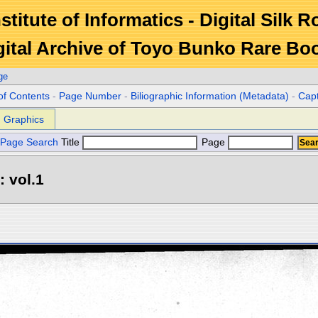
stitute of Informatics - Digital Silk 
gital Archive of Toyo Bunko Rare Bo
ge
of Contents
-
Page Number
-
Biliographic Information (Metadata)
-
Cap
Graphics
Page Search
Title
Page
: vol.1