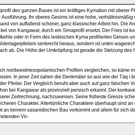
kelprofil des ganzen Baues ist ein kräftiges Kymation mit oberer
er Ausführung. Ihr oberes Gesims ist eine hohe, verhältnismäßi
band von auffallend schöner, ganz klassischer Arbeit hin. Die Ar
ockel von Kangawar, durch ein Simaprofil ersetzt. Der Fries ist
ehle oder in Form des lesbischen Kyma profilierten Geison und
iderlagerpfeilers senkrecht heraus, sondern ist unten wagerecht
fach ab. Die Höhe der Umkröpfung ist gerade die Stelzung des 
 auch nordwestmesopotamischen Profilen vergleichen, so käme ma
ossen. In jener Zeit sahen die Denkmäler so aus wie der Tāq i 
r Pfeiler. Der Vergleich beruht aber auch auf ganz falschen V
n bei Kangawar als provinziell persisch erkannt. Der konkave Ar
serer Zeitrechnung, nachzuweisen. Seine früheste Grenze schein
icheren Charakter. Altertümliche Charaktere überhaupt sind an
ht an keinem sasanidischen Bau vorkommt und allein für sich d
reitenden Vir-