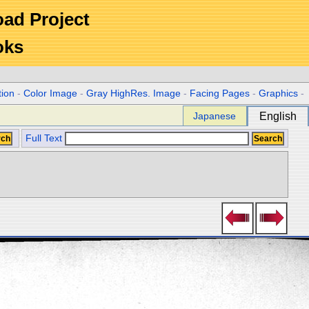
Road Project
oks
tion
-
Color Image
-
Gray HighRes. Image
-
Facing Pages
-
Graphics
-
Japanese
English
Full Text