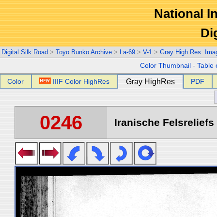
National In
Di
Digital Silk Road
>
Toyo Bunko Archive
>
La-69
>
V-1
>
Gray High Res. Ima
Color Thumbnail
-
Table 
Color
IIIF Color HighRes
Gray HighRes
PDF
0246
Iranische Felsreliefs 