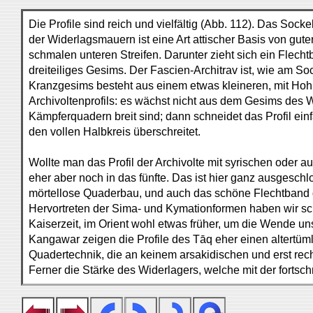
Die Profile sind reich und vielfältig (Abb. 112). Das Soc
der Widerlagsmauern ist eine Art attischer Basis von gut
schmalen unteren Streifen. Darunter zieht sich ein Flecht
dreiteiliges Gesims. Der Fascien-Architrav ist, wie am S
Kranzgesims besteht aus einem etwas kleineren, mit Hohlk
Archivoltenprofils: es wächst nicht aus dem Gesims des W
Kämpferquadern breit sind; dann schneidet das Profil ein
den vollen Halbkreis überschreitet.
Wollte man das Profil der Archivolte mit syrischen oder
eher aber noch in das fünfte. Das ist hier ganz ausgeschl
mörtellose Quaderbau, und auch das schöne Flechtband de
Hervortreten der Sima- und Kymationformen haben wir scho
Kaiserzeit, im Orient wohl etwas früher, um die Wende un
Kangawar zeigen die Profile des Tāq eher einen altertüml
Quadertechnik, die an keinem arsakidischen und erst rec
Ferner die Stärke des Widerlagers, welche mit der fortsch