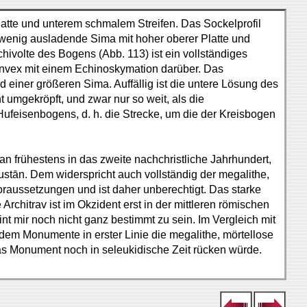
 Platte und unterem schmalem Streifen. Das Sockelprofil
g wenig ausladende Sima mit hoher oberer Platte und
chivolte des Bogens (Abb. 113) ist ein vollständiges
 konvex mit einem Echinoskymation darüber. Das
 einer größeren Sima. Auffällig ist die untere Lösung des
 umgekröpft, und zwar nur so weit, als die
Hufeisenbogens, d. h. die Strecke, um die der Kreisbogen
n frühestens in das zweite nachchristliche Jahrhundert,
bustān. Dem widerspricht auch vollständig der megalithe,
oraussetzungen und ist daher unberechtigt. Das starke
chitrav ist im Okzident erst in der mittleren römischen
t mir noch nicht ganz bestimmt zu sein. Im Vergleich mit
 dem Monumente in erster Linie die megalithe, mörtellose
as Monument noch in seleukidische Zeit rücken würde.