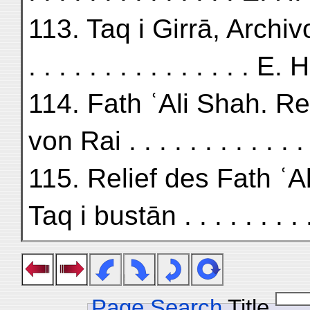
113. Taq i Girrā, Archivolte .
. . . . . . . . . . . . . . . E.
114. Fath ʿAli Shah. R
von Rai . . . . . . . . . . .
115. Relief des Fath ʿA
Taq i bustān . . . . . . . 
Page Search
Title