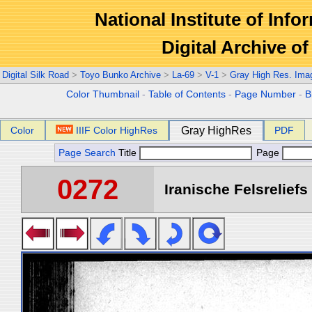
National Institute of Info
Digital Archive 
Digital Silk Road
>
Toyo Bunko Archive
>
La-69
>
V-1
>
Gray High Res. Ima
Color Thumbnail
-
Table of Contents
-
Page Number
-
B
Color
IIIF Color HighRes
Gray HighRes
PDF
Page Search
Title
Page
0272
Iranische Felsreliefs 