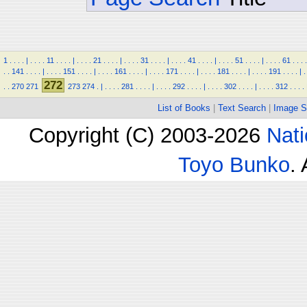
1
.
.
.
.
|
.
.
.
.
11
.
.
.
.
|
.
.
.
.
21
.
.
.
.
|
.
.
.
.
31
.
.
.
.
|
.
.
.
.
41
.
.
.
.
|
.
.
.
.
51
.
.
.
.
|
.
.
.
.
61
.
.
.
.
.
.
141
.
.
.
.
|
.
.
.
.
151
.
.
.
.
|
.
.
.
.
161
.
.
.
.
|
.
.
.
.
171
.
.
.
.
|
.
.
.
.
181
.
.
.
.
|
.
.
.
.
191
.
.
.
.
|
.
272
.
.
270
271
273
274
.
|
.
.
.
.
281
.
.
.
.
|
.
.
.
.
292
.
.
.
.
|
.
.
.
.
302
.
.
.
.
|
.
.
.
.
312
.
.
.
.
List of Books
|
Text Search
|
Image S
Copyright (C) 2003-2026
Nati
Toyo Bunko
.