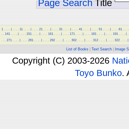
Page Search
Title
1
.
.
.
.
|
.
.
.
.
11
.
.
.
.
|
.
.
.
.
21
.
.
.
.
|
.
.
.
.
31
.
.
.
.
|
.
.
.
.
41
.
.
.
.
|
.
.
.
.
51
.
.
.
.
|
.
.
.
.
61
.
.
.
.
.
.
141
.
.
.
.
|
.
.
.
.
151
.
.
.
.
|
.
.
.
.
161
.
.
.
.
|
.
.
.
.
171
.
.
.
.
|
.
.
.
.
181
.
.
.
.
|
.
.
.
.
191
.
.
.
.
|
.
.
.
.
271
.
.
.
.
|
.
.
.
.
281
.
.
.
.
|
.
.
.
.
292
.
.
.
.
|
.
.
.
.
302
.
.
.
.
|
.
.
.
.
312
.
.
.
.
|
.
.
.
.
322
.
.
.
.
|
List of Books
|
Text Search
|
Image S
Copyright (C) 2003-2026
Nati
Toyo Bunko
.