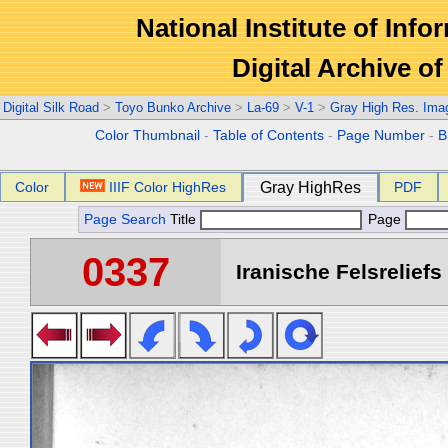
National Institute of Info
Digital Archive 
Digital Silk Road
>
Toyo Bunko Archive
>
La-69
>
V-1
>
Gray High Res. Ima
Color Thumbnail
-
Table of Contents
-
Page Number
-
B
Color
IIIF Color HighRes
Gray HighRes
PDF
Page Search
Title
Page
0337
Iranische Felsreliefs 