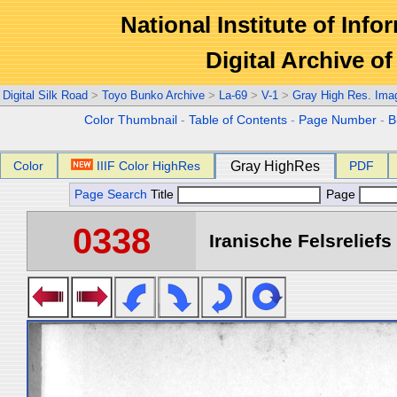
National Institute of Info
Digital Archive 
Digital Silk Road
>
Toyo Bunko Archive
>
La-69
>
V-1
>
Gray High Res. Ima
Color Thumbnail
-
Table of Contents
-
Page Number
-
B
Color
IIIF Color HighRes
Gray HighRes
PDF
Page Search
Title
Page
0338
Iranische Felsreliefs 