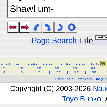
Shawl um-
Page Search
Title
59
1
.
.
.
.
|
.
.
.
.
11
.
.
.
.
|
.
.
.
.
21
.
.
.
.
|
.
.
.
.
31
.
.
.
.
|
.
.
.
.
41
.
.
.
.
|
.
.
.
.
51
.
.
.
.
|
57
58
131
.
.
.
.
|
.
.
.
.
141
.
.
.
.
|
.
.
.
.
151
.
.
.
.
|
.
.
.
.
161
.
.
.
.
|
.
.
.
.
171
.
.
.
.
|
.
.
.
.
181
.
.
.
.
|
.
.
.
.
261
.
.
.
.
|
.
.
.
.
271
.
.
.
.
|
.
.
.
.
281
.
.
.
.
|
.
.
.
.
292
.
.
.
.
|
.
.
.
.
302
.
.
.
.
|
.
.
.
.
312
.
.
.
.
|
.
.
List of Books
|
Text Search
|
Image S
Copyright (C) 2003-2026
Nati
Toyo Bunko
.