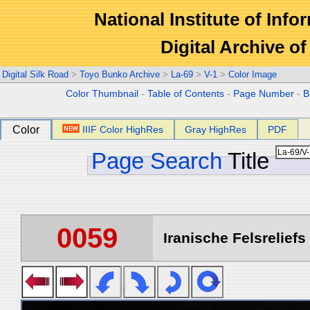
National Institute of Info
Digital Archive 
Digital Silk Road
>
Toyo Bunko Archive
>
La-69
>
V-1
>
Color Image
Color Thumbnail
-
Table of Contents
-
Page Number
-
B
Color
IIIF Color HighRes
Gray HighRes
PDF
Page Search
Title
0059
Iranische Felsreliefs 