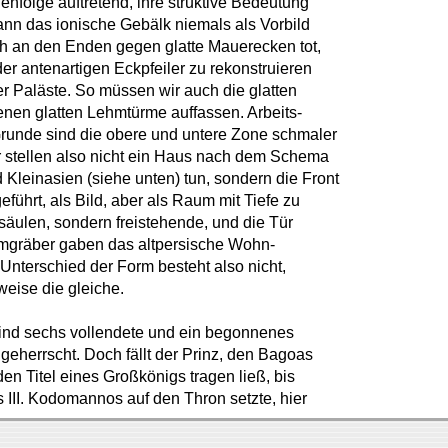
nfolge auftretend, ihre struktive Bedeutung
ann das ionische Gebälk niemals als Vorbild
ch an den Enden gegen glatte Mauerecken tot,
r antenartigen Eckpfeiler zu rekonstruieren
der Paläste. So müssen wir auch die glatten
nen glatten Lehmtürme auffassen. Arbeits-
Grunde sind die obere und untere Zone schmaler
er stellen also nicht ein Haus nach dem Schema
 Kleinasien (siehe unten) tun, sondern die Front
eführt, als Bild, aber als Raum mit Tiefe zu
säulen, sondern freistehende, und die Tür
urmgräber gaben das altpersische Wohn-
 Unterschied der Form besteht also nicht,
weise die gleiche.
sind sechs vollendete und ein begonnenes
eherrscht. Doch fällt der Prinz, den Bagoas
den Titel eines Großkönigs tragen ließ, bis
 III. Kodomannos auf den Thron setzte, hier