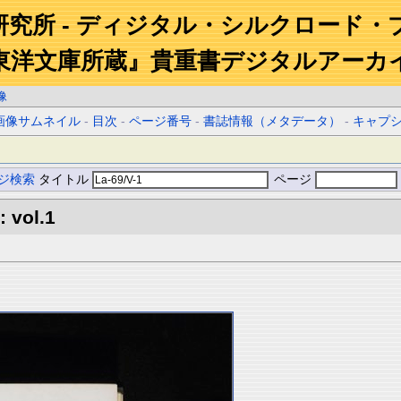
研究所 - ディジタル・シルクロード・
東洋文庫所蔵』貴重書デジタルアーカ
像
画像サムネイル
-
目次
-
ページ番号
-
書誌情報（メタデータ）
-
キャプ
ジ検索
タイトル
ページ
: vol.1