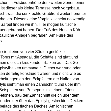
t schon in Fußbodenhöhe der zweiten Zonen einen
st dieser als kleine Terrasse noch vorgebaut.
ht war, die senkrechte Grabfront weiter herunter-
rhalten. Dieser kleine Vorplatz scheint notwendig
arpul finden wir ihn. Hier mögen kultische
Feuer gebrannt haben. Der Fuß des Husein Kûh
ch bauliche Anlagen begraben. Am Fuße des
s.
n sieht eine von vier Säulen gestützte
orus mit Astragal, die Schäfte sind glatt und
ehmen die sich kreuzenden Balken auf. Das Ge-
 Epistylbalken ummanteln. Dieser war rund oder
 derartig konstruiert waren und nicht, wie es
arbeitungen an den Eckpfeilern der Hallen von
tyls sieht man einen Zahnschnitt und über ihm
 Beispielen von Persepolis mit einem Friese
 betonen, daß der Zahnschnitt gleich über dem
Kopfenden der über das Epistyl gestreckten Decken-
hmbelags des flachen Daches. Am ionischen