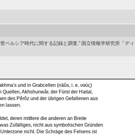
び中世ペルシア時代に関する記録と調査.” 国立情報学研究所「デ
khma's und in Grabcellen (nāûs, i. e. ναύς)
n Quellen, Akhshunwâr, der Fürst der Haital,
hen des Pêrôz und der übrigen Gefallenen aus
en lassen.
et, deren mittlere die anderen an Breite
 etwas Zufälliges, nicht aus symbolischen Gründen
 Unterzone nicht. Die Schräge des Felsens ist