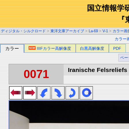
国立情報学
『
ディジタル・シルクロード
>
東洋文庫アーカイブ
>
La-69
>
V-1
>
カラー画
カラー
カラー
IIIFカラー高解像度
白黒高解像度
PDF
ペー
Iranische Felsreliefs 
0071