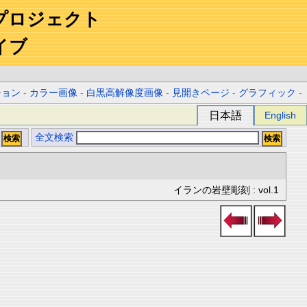
プロジェクト
イブ
ション
-
カラー画像
-
白黒高解像度画像
-
見開きページ
-
グラフィック
-
日本語
English
全文検索
イランの岩壁彫刻 : vol.1