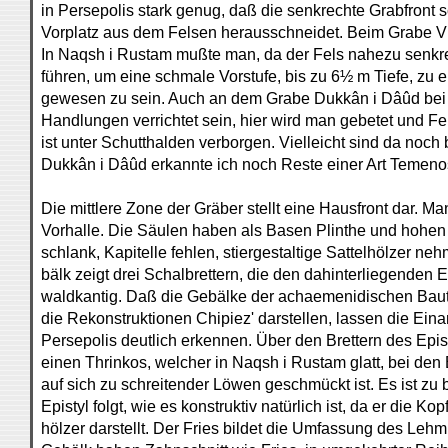
in Persepolis stark genug, daß die senkrechte Grabfron
Vorplatz aus dem Felsen herausschneidet. Beim Grabe V i
In Naqsh i Rustam mußte man, da der Fels nahezu senkrec
führen, um eine schmale Vorstufe, bis zu 6½ m Tiefe, zu e
gewesen zu sein. Auch an dem Grabe Dukkân i Dâûd bei S
Handlungen verrichtet sein, hier wird man gebetet und 
ist unter Schutthalden verborgen. Vielleicht sind da no
Dukkân i Dâûd erkannte ich noch Reste einer Art Temeno
Die mittlere Zone der Gräber stellt eine Hausfront dar. Ma
Vorhalle. Die Säulen haben als Basen Plinthe und hohen T
schlank, Kapitelle fehlen, stiergestaltige Sattelhölzer n
bälk zeigt drei Schalbrettern, die den dahinterliegenden
waldkantig. Daß die Gebälke der achaemenidischen Bauten
die Rekonstruktionen Chipiez' darstellen, lassen die Ein
Persepolis deutlich erkennen. Über den Brettern des Epis
einen Thrinkos, welcher in Naqsh i Rustam glatt, bei den
auf sich zu schreitender Löwen geschmückt ist. Es ist zu
Epistyl folgt, wie es konstruktiv natürlich ist, da er die 
hölzer darstellt. Der Fries bildet die Umfassung des Le