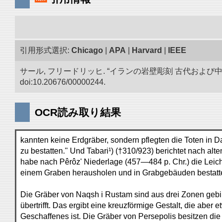
引用形式選択:
Chicago
|
APA
|
Harvard
|
IEEE
サール, フリードリッヒ. “イランの岩壁彫刻 古代およ
doi:10.20676/00000244.
OCR読み取り結果
kannten keine Erdgräber, sondern pflegten die Toten in Da
zu bestatten." Und Tabari¹) (†310/923) berichtet nach alte
habe nach Pêrôz' Niederlage (457—484 p. Chr.) die Leic
einem Graben herausholen und in Grabgebäuden bestatt
Die Gräber von Naqsh i Rustam sind aus drei Zonen gebild
übertrifft. Das ergibt eine kreuzförmige Gestalt, die aber
Geschaffenes ist. Die Gräber von Persepolis besitzen die