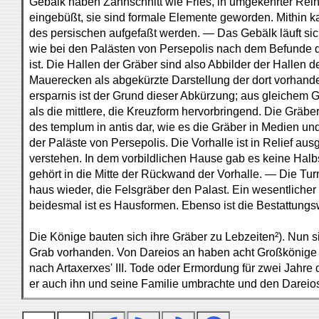
Gebälk haben Zahnschnitt wie Fries, in umgekehrter Reihe
eingebüßt, sie sind formale Elemente geworden. Mithin k
des persischen aufgefaßt werden. — Das Gebälk läuft si
wie bei den Palästen von Persepolis nach dem Befunde de
ist. Die Hallen der Gräber sind also Abbilder der Hallen 
Mauerecken als abgekürzte Darstellung der dort vorhande
ersparnis ist der Grund dieser Abkürzung; aus gleichem 
als die mittlere, die Kreuzform hervorbringend. Die Gräb
des templum in antis dar, wie es die Gräber in Medien und
der Paläste von Persepolis. Die Vorhalle ist in Relief ausg
verstehen. In dem vorbildlichen Hause gab es keine Halb
gehört in die Mitte der Rückwand der Vorhalle. — Die T
haus wieder, die Felsgräber den Palast. Ein wesentlicher
beidesmal ist es Hausformen. Ebenso ist die Bestattungs
Die Könige bauten sich ihre Gräber zu Lebzeiten²). Nun 
Grab vorhanden. Von Dareios an haben acht Großkönige g
nach Artaxerxes' III. Tode oder Ermordung für zwei Jahre 
er auch ihn und seine Familie umbrachte und den Dareios