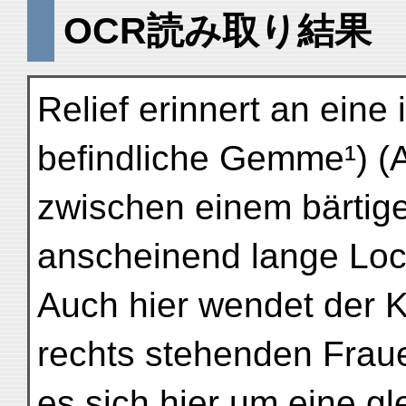
OCR読み取り結果
Relief erinnert an ein
befindliche Gemme¹) (A
zwischen einem bärtige
anscheinend lange Locke
Auch hier wendet der 
rechts stehenden Frauen
es sich hier um eine g