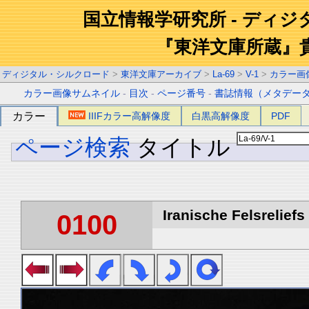
国立情報学研究所 - ディ
『東洋文庫所蔵』
ディジタル・シルクロード
>
東洋文庫アーカイブ
>
La-69
>
V-1
>
カラー画
カラー画像サムネイル
-
目次
-
ページ番号
-
書誌情報（メタデー
カラー
IIIFカラー高解像度
白黒高解像度
PDF
ページ検索
タイトル
Iranische Felsreliefs 
0100