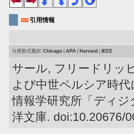
引用情報
引用形式選択:
Chicago
|
APA
|
Harvard
|
IEEE
サール, フリードリッヒ
よび中世ペルシア時代に
情報学研究所「ディジ
洋文庫. doi:10.20676/0