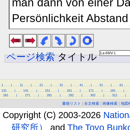
man dann von einer Dar
Persönlichkeit Abstan
ページ検索
タイトル
1
.
.
.
.
|
.
.
.
.
11
.
.
.
.
|
.
.
.
.
21
.
.
.
.
|
.
.
.
.
31
.
.
.
.
|
.
.
.
.
41
.
.
.
.
|
.
.
.
.
51
.
.
.
.
|
.
.
.
.
61
.
.
.
.
131
.
.
.
.
|
.
.
.
.
141
.
.
.
.
|
.
.
.
.
151
.
.
.
.
|
.
.
.
.
161
.
.
.
.
|
.
.
.
.
171
.
.
.
.
|
.
.
.
.
181
.
.
.
.
|
.
.
.
.
261
.
.
.
.
|
.
.
.
.
271
.
.
.
.
|
.
.
.
.
281
.
.
.
.
|
.
.
.
.
292
.
.
.
.
|
.
.
.
.
302
.
.
.
.
|
.
.
.
.
312
.
.
.
.
|
.
.
書籍リスト
|
全文検索
|
画像検索
|
地図
Copyright (C) 2003-2026
Natio
研究所）
and
The Toyo B