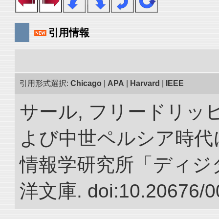
引用情報
引用形式選択:
Chicago
|
APA
|
Harvard
|
IEEE
サール, フリードリッヒ
よび中世ペルシア時代に
情報学研究所「ディジ
洋文庫. doi:10.20676/0