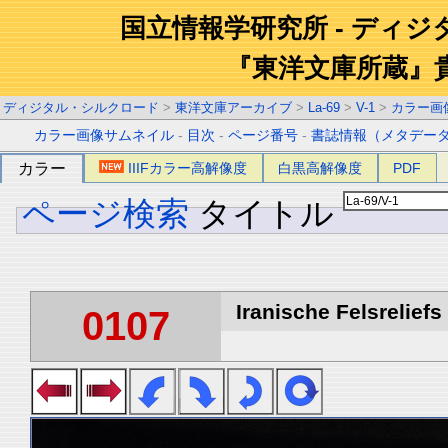
国立情報学研究所 - ディ
『東洋文庫所蔵』
ディジタル・シルクロード
>
東洋文庫アーカイブ
>
La-69
>
V-1
>
カラー画
カラー画像サムネイル
-
目次
-
ページ番号
-
書誌情報（メタデー
カラー
IIIFカラー高解像度
白黒高解像度
PDF
ページ検索
タイトル
Iranische Felsreliefs 
0107