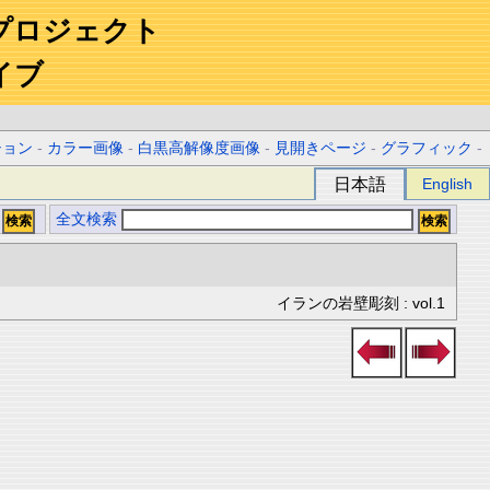
プロジェクト
イブ
ション
-
カラー画像
-
白黒高解像度画像
-
見開きページ
-
グラフィック
-
日本語
English
全文検索
イランの岩壁彫刻 : vol.1