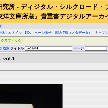
研究所 - ディジタル・シルクロード・
東洋文庫所蔵』貴重書デジタルアーカ
像
画像サムネイル
-
目次
-
ページ番号
-
書誌情報（メタデータ）
-
キャプ
グラフィック
ジ検索
タイトル
ページ
: vol.1