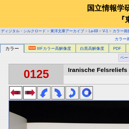
国立情報学
『
ディジタル・シルクロード
>
東洋文庫アーカイブ
>
La-69
>
V-1
>
カラー画
カラー
カラー
IIIFカラー高解像度
白黒高解像度
PDF
ペー
Iranische Felsreliefs 
0125