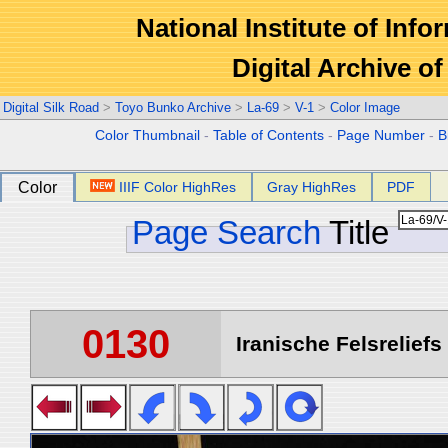
National Institute of Info
Digital Archive 
Digital Silk Road
>
Toyo Bunko Archive
>
La-69
>
V-1
>
Color Image
Color Thumbnail
-
Table of Contents
-
Page Number
-
B
Color
IIIF Color HighRes
Gray HighRes
PDF
Page Search
Title
0130
Iranische Felsreliefs 