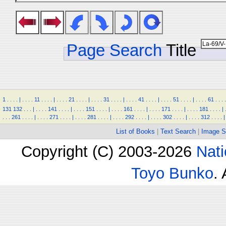
Page Search
Title
1
.
.
.
.
|
.
.
.
.
11
.
.
.
.
|
.
.
.
.
21
.
.
.
.
|
.
.
.
.
31
.
.
.
.
|
.
.
.
.
41
.
.
.
.
|
.
.
.
.
51
.
.
.
.
|
.
.
.
.
61
.
.
.
.
131
132
.
.
.
|
.
.
.
.
141
.
.
.
.
|
.
.
.
.
151
.
.
.
.
|
.
.
.
.
161
.
.
.
.
|
.
.
.
.
171
.
.
.
.
|
.
.
.
.
181
.
.
.
.
|
.
.
.
261
.
.
.
.
|
.
.
.
.
271
.
.
.
.
|
.
.
.
.
281
.
.
.
.
|
.
.
.
.
292
.
.
.
.
|
.
.
.
.
302
.
.
.
.
|
.
.
.
.
312
.
.
.
.
|
List of Books
|
Text Search
|
Image S
Copyright (C) 2003-2026
Nati
Toyo Bunko
.