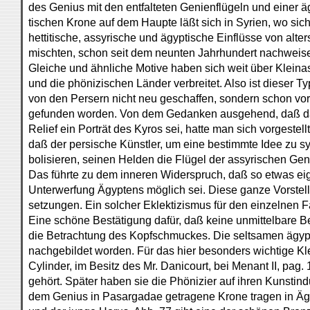
des Genius mit den entfalteten Genienflügeln und einer ä
tischen Krone auf dem Haupte läßt sich in Syrien, wo sic
hettitische, assyrische und ägyptische Einflüsse von alter
mischten, schon seit dem neunten Jahrhundert nachweis
Gleiche und ähnliche Motive haben sich weit über Kleina
und die phönizischen Länder verbreitet. Also ist dieser T
von den Persern nicht neu geschaffen, sondern schon vor
gefunden worden. Von dem Gedanken ausgehend, daß d
Relief ein Porträt des Kyros sei, hatte man sich vorgestellt
daß der persische Künstler, um eine bestimmte Idee zu s
bolisieren, seinen Helden die Flügel der assyrischen Ge
Das führte zu dem inneren Widerspruch, daß so etwas eig
Unterwerfung Ägyptens möglich sei. Diese ganze Vorstell
setzungen. Ein solcher Eklektizismus für den einzelnen F
Eine schöne Bestätigung dafür, daß keine unmittelbare Be
die Betrachtung des Kopfschmuckes. Die seltsamen ägyp
nachgebildet worden. Für das hier besonders wichtige Kle
Cylinder, im Besitz des Mr. Danicourt, bei Menant II, pag. 
gehört. Später haben sie die Phönizier auf ihren Kunstind
dem Genius in Pasargadae getragene Krone tragen in Ägyp