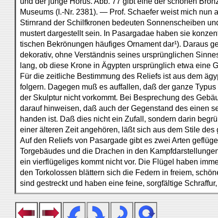
und der junge Horus. Abb. 77 gibt eine der schönen Bron
Museums (I.-Nr. 2381). — Prof. Schaefer weist mich nun a
Stirnrand der Schilfkronen bedeuten Sonnenscheiben und
mustert dargestellt sein. In Pasargadae haben sie konzentr
tischen Bekrönungen häufiges Ornament dar¹). Daraus ge
dekorativ, ohne Verständnis seines ursprünglichen Sinnes
lang, ob diese Krone in Ägypten ursprünglich etwa eine G
Für die zeitliche Bestimmung des Reliefs ist aus dem äg
folgern. Dagegen muß es auffallen, daß der ganze Typus 
der Skulptur nicht vorkommt. Bei Besprechung des Gebäu
darauf hinweisen, daß auch der Gegenstand des einen sein
handen ist. Daß dies nicht ein Zufall, sondern darin begr
einer älteren Zeit angehören, läßt sich aus dem Stile de
Auf den Reliefs von Pasargade gibt es zwei Arten geflüg
Torgebäudes und die Drachen in den Kampfdarstellungen.
ein vierflügeliges kommt nicht vor. Die Flügel haben im
den Torkolossen blättern sich die Federn in freiem, sc
sind gestreckt und haben eine feine, sorgfältige Schraffur