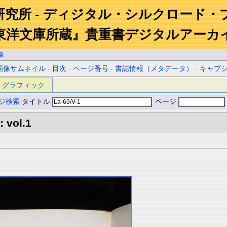
研究所 - ディジタル・シルクロード・
東洋文庫所蔵』貴重書デジタルアーカ
像
画像サムネイル
-
目次
-
ページ番号
-
書誌情報（メタデータ）
-
キャプ
グラフィック
ジ検索
タイトル
ページ
: vol.1