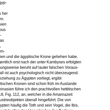
gyp-
h
s her
en.
sien
ypus
-
as
,
ym-
nien und die ägyptische Krone geliehen habe.
entlich erst nach der unter Kambyses erfolgten
ungsweise beruht auf lauter falschen Voraus-
all ist auch psychologisch nicht überzeugend.
ziehung zu Ägypten vorliegt, ergibt
tischen Kronen sind schon früh im Auslande
inasien führe ich den prachtvollen hettitischen
18, Fig. 112, an, welcher in die Amarnazeit
ustrieobjekten überall hingeführt. Die von
ten häufig die Toth und sein Vogel, die Ibis,