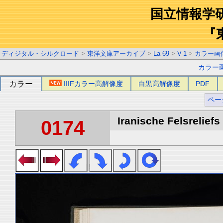
国立情報学
『
ディジタル・シルクロード
>
東洋文庫アーカイブ
>
La-69
>
V-1
>
カラー画
カラー
カラー
IIIFカラー高解像度
白黒高解像度
PDF
ペー
Iranische Felsreliefs 
0174