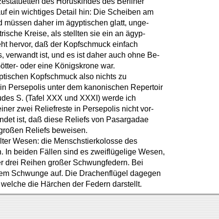
zestatuetten des Horuskindes des Berliner
uf ein wichtiges Detail hin: Die Scheiben am
 müssen daher im ägyptischen glatt, unge-
ische Kreise, als stellten sie ein an ägyp-
ht hervor, daß der Kopfschmuck einfach
, verwandt ist, und es ist daher auch ohne Be-
ötter- oder eine Königskrone war.
yptischen Kopfschmuck also nichts zu
in Persepolis unter dem kanonischen Repertoir
des S. (Tafel XXX und XXXI) werde ich
er zwei Reliefreste in Persepolis nicht vor-
ündet ist, daß diese Reliefs von Pasargadae
s großen Reliefs beweisen.
elter Wesen: die Menschstierkolosse des
 In beiden Fällen sind es zweiflügelige Wesen,
mer drei Reihen großer Schwungfedern. Bei
hönem Schwunge auf. Die Drachenflügel dagegen
, welche die Härchen der Federn darstellt.