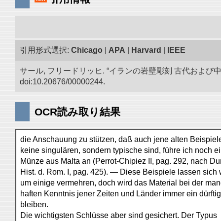
引用形式選択:
Chicago
|
APA
|
Harvard
|
IEEE
サール, フリードリッヒ. “イランの岩壁彫刻 古代およ
doi:10.20676/00000244.
OCR読み取り結果
die Anschauung zu stützen, daß auch jene alten Beispiel
keine singulären, sondern typische sind, führe ich noch e
Münze aus Malta an (Perrot-Chipiez II, pag. 292, nach Du
Hist. d. Rom. I, pag. 425). — Diese Beispiele lassen sich
um einige vermehren, doch wird das Material bei der man
haften Kenntnis jener Zeiten und Länder immer ein dürfti
bleiben.
Die wichtigsten Schlüsse aber sind gesichert. Der Typus