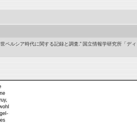
び中世ペルシア時代に関する記録と調査.” 国立情報学研究所「デ
e
ine
ruy,
 wohl
gel-
ges