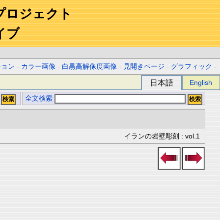
プロジェクト
イブ
ション
-
カラー画像
-
白黒高解像度画像
-
見開きページ
-
グラフィック
-
日本語
English
全文検索
イランの岩壁彫刻 : vol.1