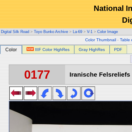
National In
Di
Digital Silk Road
>
Toyo Bunko Archive
>
La-69
>
V-1
>
Color Image
Color Thumbnail
-
Table 
Color
IIIF Color HighRes
Gray HighRes
PDF
0177
Iranische Felsreliefs 