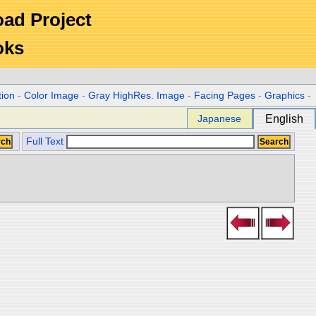
Road Project
oks
tion
-
Color Image
-
Gray HighRes. Image
-
Facing Pages
-
Graphics
-
Japanese
English
Full Text