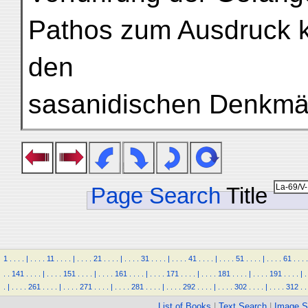
Pathos zum Ausdruck ko
den
sasanidischen Denkmäl
Page Search
Title
1
.
.
.
.
|
.
.
.
.
11
.
.
.
.
|
.
.
.
.
21
.
.
.
.
|
.
.
.
.
31
.
.
.
.
|
.
.
.
.
41
.
.
.
.
|
.
.
.
.
51
.
.
.
.
|
.
.
.
.
61
.
.
.
.
.
.
141
.
.
.
.
|
.
.
.
.
151
.
.
.
.
|
.
.
.
.
161
.
.
.
.
|
.
.
.
.
171
.
.
.
.
|
.
.
.
.
181
.
.
.
.
|
.
.
.
.
191
.
.
.
.
|
.
.
|
.
.
.
.
261
.
.
.
.
|
.
.
.
.
271
.
.
.
.
|
.
.
.
.
281
.
.
.
.
|
.
.
.
.
292
.
.
.
.
|
.
.
.
.
302
.
.
.
.
|
.
.
.
.
312
.
.
List of Books
|
Text Search
|
Image S