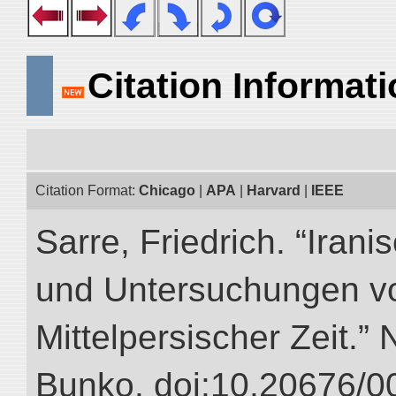
Citation Informat
Citation Format:
Chicago
|
APA
|
Harvard
|
IEEE
Sarre, Friedrich. “Iran
und Untersuchungen vo
Mittelpersischer Zeit.” 
Bunko. doi:10.20676/0