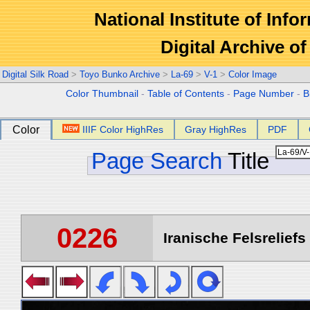
National Institute of Info
Digital Archive 
Digital Silk Road
>
Toyo Bunko Archive
>
La-69
>
V-1
>
Color Image
Color Thumbnail
-
Table of Contents
-
Page Number
-
B
Color
IIIF Color HighRes
Gray HighRes
PDF
Page Search
Title
0226
Iranische Felsreliefs 