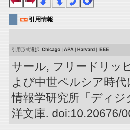
引用情報
引用形式選択:
Chicago
|
APA
|
Harvard
|
IEEE
サール, フリードリッヒ
よび中世ペルシア時代に
情報学研究所「ディジ
洋文庫. doi:10.20676/0