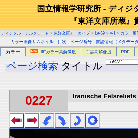
国立情報学研究所 - ディ
『東洋文庫所蔵』
ディジタル・シルクロード
>
東洋文庫アーカイブ
>
La-69
>
V-1
>
カラー画
カラー画像サムネイル
-
目次
-
ページ番号
-
書誌情報（メタデー
カラー
IIIFカラー高解像度
白黒高解像度
PDF
ページ検索
タイトル
Iranische Felsreliefs 
0227