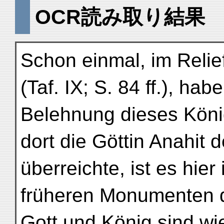
OCR読み取り結果
Schon einmal, im Relie
(Taf. IX; S. 84 ff.), hab
Belehnung dieses Kön
dort die Göttin Anahit 
überreichte, ist es hie
früheren Monumenten d
Gott und König sind wi