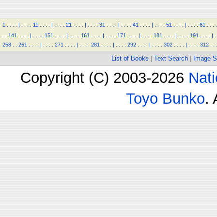
1
.
.
.
.
|
.
.
.
.
11
.
.
.
.
|
.
.
.
.
21
.
.
.
.
|
.
.
.
.
31
.
.
.
.
|
.
.
.
.
41
.
.
.
.
|
.
.
.
.
51
.
.
.
.
|
.
.
.
.
61
.
.
.
.
.
.
141
.
.
.
.
|
.
.
.
.
151
.
.
.
.
|
.
.
.
.
161
.
.
.
.
|
.
.
.
.
171
.
.
.
.
|
.
.
.
.
181
.
.
.
.
|
.
.
.
.
191
.
.
.
.
|
.
258
.
.
261
.
.
.
.
|
.
.
.
.
271
.
.
.
.
|
.
.
.
.
281
.
.
.
.
|
.
.
.
.
292
.
.
.
.
|
.
.
.
.
302
.
.
.
.
|
.
.
.
.
312
.
.
List of Books
|
Text Search
|
Image S
Copyright (C) 2003-2026
Nati
Toyo Bunko
.