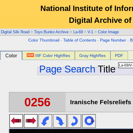
National Institute of Info
Digital Archive 
Digital Silk Road
>
Toyo Bunko Archive
>
La-69
>
V-1
>
Color Image
Color Thumbnail
-
Table of Contents
-
Page Number
-
B
Color
IIIF Color HighRes
Gray HighRes
PDF
Page Search
Title
0256
Iranische Felsreliefs 