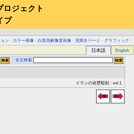
プロジェクト
イブ
ション
-
カラー画像
-
白黒高解像度画像
-
見開きページ
-
グラフィック
-
日本語
English
全文検索
イランの岩壁彫刻 : vol.1