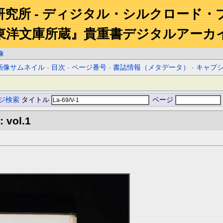
研究所 - ディジタル・シルクロード・
東洋文庫所蔵』貴重書デジタルアーカ
像
画像サムネイル
-
目次
-
ページ番号
-
書誌情報（メタデータ）
-
キャプ
ジ検索
タイトル
ページ
: vol.1