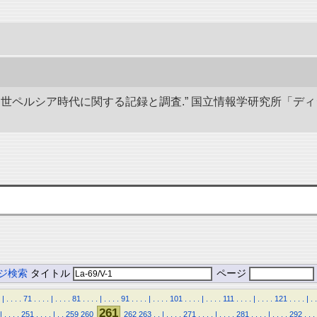
び中世ペルシア時代に関する記録と調査.” 国立情報学研究所「デ
ジ検索
タイトル
ページ
|
.
.
.
.
71
.
.
.
.
|
.
.
.
.
81
.
.
.
.
|
.
.
.
.
91
.
.
.
.
|
.
.
.
.
101
.
.
.
.
|
.
.
.
.
111
.
.
.
.
|
.
.
.
.
121
.
.
.
.
|
.
.
261
|
.
.
.
.
251
.
.
.
.
|
.
.
259
260
262
263
.
.
|
.
.
.
.
271
.
.
.
.
|
.
.
.
.
281
.
.
.
.
|
.
.
.
.
292
.
.
.