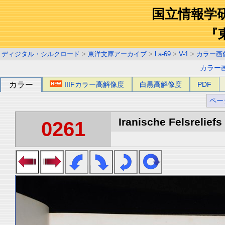
国立情報学
『
ディジタル・シルクロード
>
東洋文庫アーカイブ
>
La-69
>
V-1
>
カラー画
カラー
カラー
IIIFカラー高解像度
白黒高解像度
PDF
ペー
Iranische Felsreliefs 
0261