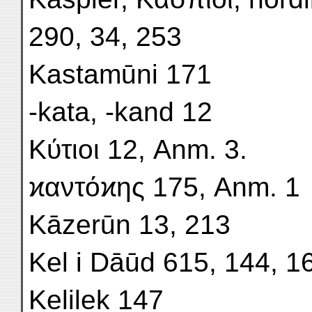
290, 34, 253
Kastamūni 171
-kata, -kand 12
Κύτιοι 12, Anm. 3.
ϰαντόϰης 175, Anm. 1
Kāzerūn 13, 213
Kel i Dāūd 615, 144, 1
Kelilek 147