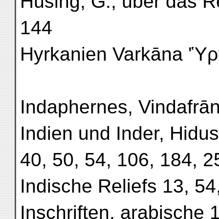
Hüsing, G., über das Re
144
Hyrkanien Varkāna 'Ὑρϰ
Indaphernes, Vindafrā
Indien und Inder, Hidush
40, 50, 54, 106, 184, 2
Indische Reliefs 13, 54
Inschriften, arabische 