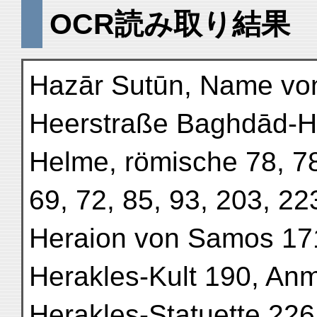
OCR読み取り結果
Hazār Sutūn, Name von
Heerstraße Baghdād-
Helme, römische 78, 78
69, 72, 85, 93, 203, 22
Heraion von Samos 17
Herakles-Kult 190, Anm
Herakles-Statuette 226