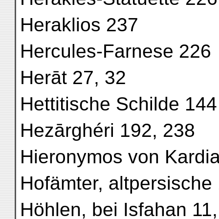
Heraklios 237
Hercules-Farnese 226
Herāt 27, 32
Hettitische Schilde 144
Hezārghéri 192, 238
Hieronymos von Kardi
Hofämter, altpersische
Höhlen, bei Isfahan 11,