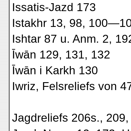
Issatis-Jazd 173
Istakhr 13, 98, 100—10
Ishtar 87 u. Anm. 2, 19
Īwān 129, 131, 132
Īwān i Karkh 130
Iwriz, Felsreliefs von 4
Jagdreliefs 206s., 209,