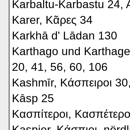
Karbaltu-Karbastu 24, 
Karer, Κᾶρες 34
Karkhā d' Lādan 130
Karthago und Karthager
20, 41, 56, 60, 106
Kashmīr, Κάσπειροι 30
Kāsp 25
Κασπίτεροι, Κασπέτεροι
Kaspier, Κάσπιοι, nördl