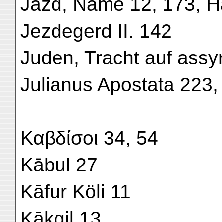
Jazd, Name 12, 173, 
Jezdegerd II. 142
Juden, Tracht auf ass
Julianus Apostata 223,
Καβδίσοι 34, 54
Kābul 27
Kāfur Köli 11
Kākgil 13