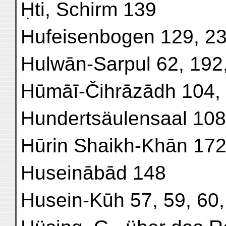
Ḥti, Schirm 139
Hufeisenbogen 129, 2
Hulwān-Sarpul 62, 192,
Hūmāī-Čihrāzādh 104, 
Hundertsäulensaal 108,
Hūrin Shaikh-Khān 172
Huseinābād 148
Husein-Kūh 57, 59, 60,