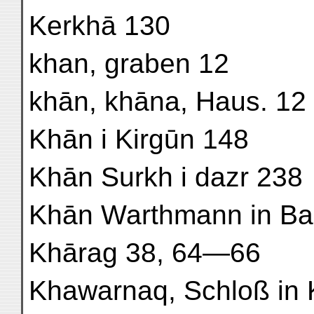
Kerkhā 130
khan, graben 12
khān, khāna, Haus. 12
Khān i Kirgūn 148
Khān Surkh i dazr 238
Khān Warthmann in B
Khārag 38, 64—66
Khawarnaq, Schloß in 