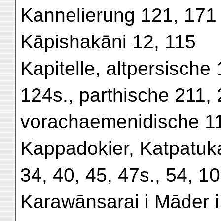
Kannelierung 121, 171
Kāpishakāni 12, 115
Kapitelle, altpersische 
124s., parthische 211,
vorachaemenidische 1
Kappadokier, Katpatuk
34, 40, 45, 47s., 54, 1
Karawānsarai i Māder 