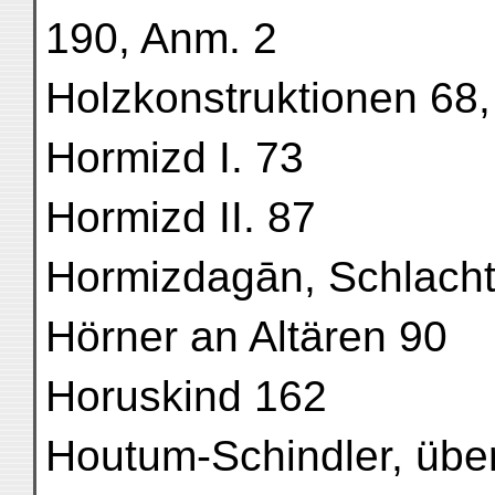
190, Anm. 2
Holzkonstruktionen 68,
Hormizd I. 73
Hormizd II. 87
Hormizdagān, Schlacht
Hörner an Altären 90
Horuskind 162
Houtum-Schindler, übe