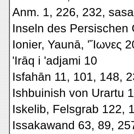
Anm. 1, 226, 232, sas
Inseln des Persischen 
Ionier, Yaunā, 'Ἴωνες 2
'Irāq i 'adjami 10
Isfahān 11, 101, 148, 
Ishbuinish von Urartu 
Iskelib, Felsgrab 122, 
Issakawand 63, 89, 25