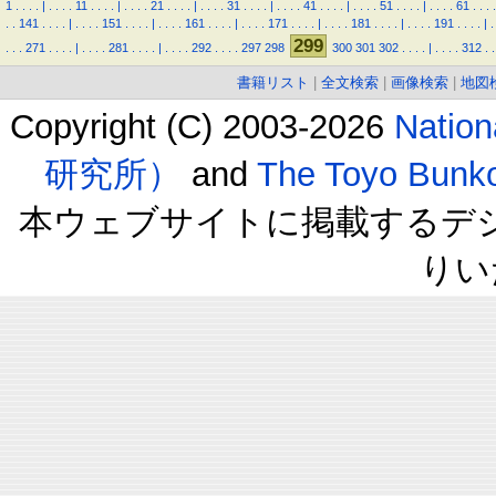
1
.
.
.
.
|
.
.
.
.
11
.
.
.
.
|
.
.
.
.
21
.
.
.
.
|
.
.
.
.
31
.
.
.
.
|
.
.
.
.
41
.
.
.
.
|
.
.
.
.
51
.
.
.
.
|
.
.
.
.
61
.
.
.
.
.
.
141
.
.
.
.
|
.
.
.
.
151
.
.
.
.
|
.
.
.
.
161
.
.
.
.
|
.
.
.
.
171
.
.
.
.
|
.
.
.
.
181
.
.
.
.
|
.
.
.
.
191
.
.
.
.
|
.
299
.
.
.
271
.
.
.
.
|
.
.
.
.
281
.
.
.
.
|
.
.
.
.
292
.
.
.
.
297
298
300
301
302
.
.
.
.
|
.
.
.
.
312
.
.
書籍リスト
|
全文検索
|
画像検索
|
地図
Copyright (C) 2003-2026
Natio
研究所）
and
The Toyo B
本ウェブサイトに掲載するデ
りい