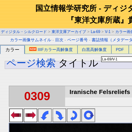
国立情報学研究所 - ディ
『東洋文庫所蔵』
ディジタル・シルクロード
>
東洋文庫アーカイブ
>
La-69
>
V-1
>
カラー画
カラー画像サムネイル
-
目次
-
ページ番号
-
書誌情報（メタデー
カラー
IIIFカラー高解像度
白黒高解像度
PDF
ページ検索
タイトル
Iranische Felsreliefs 
0309