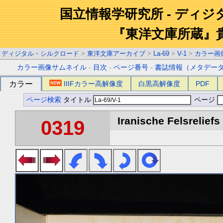
国立情報学研究所 - ディ
『東洋文庫所蔵』
ディジタル・シルクロード
>
東洋文庫アーカイブ
>
La-69
>
V-1
>
カラー画
カラー画像サムネイル
-
目次
-
ページ番号
-
書誌情報（メタデー
カラー
IIIFカラー高解像度
白黒高解像度
PDF
ページ検索
タイトル
ページ
Iranische Felsreliefs 
0319