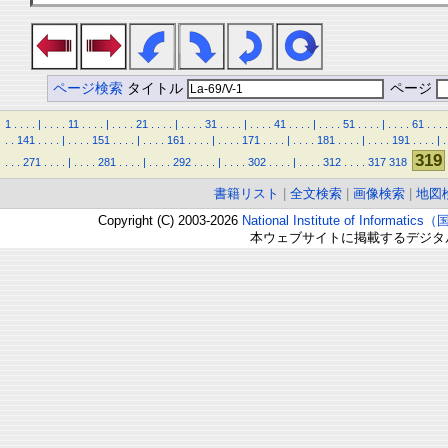
ページ検索
タイトル
ページ
1
.
.
.
.
|
.
.
.
.
11
.
.
.
.
|
.
.
.
.
21
.
.
.
.
|
.
.
.
.
31
.
.
.
.
|
.
.
.
.
41
.
.
.
.
|
.
.
.
.
51
.
.
.
.
|
.
.
.
.
61
.
.
.
.
.
.
141
.
.
.
.
|
.
.
.
.
151
.
.
.
.
|
.
.
.
.
161
.
.
.
.
|
.
.
.
.
171
.
.
.
.
|
.
.
.
.
181
.
.
.
.
|
.
.
.
.
191
.
.
.
.
|
.
319
.
.
.
271
.
.
.
.
|
.
.
.
.
281
.
.
.
.
|
.
.
.
.
292
.
.
.
.
|
.
.
.
.
302
.
.
.
.
|
.
.
.
.
312
.
.
.
.
317
318
書籍リスト
|
全文検索
|
画像検索
|
地図
Copyright (C) 2003-2026
National Institute of Inform
本ウェブサイトに掲載するデジタ