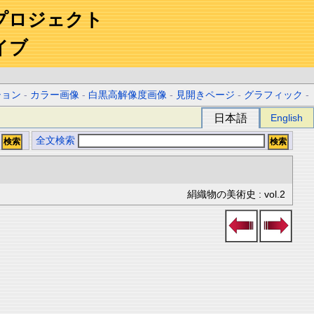
プロジェクト
イブ
ション
-
カラー画像
-
白黒高解像度画像
-
見開きページ
-
グラフィック
-
日本語
English
全文検索
絹織物の美術史 : vol.2