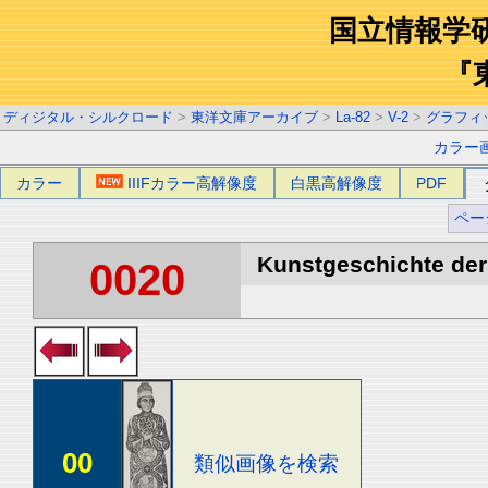
国立情報学
『
ディジタル・シルクロード
>
東洋文庫アーカイブ
>
La-82
>
V-2
>
グラフィ
カラー
カラー
IIIFカラー高解像度
白黒高解像度
PDF
ペー
Kunstgeschichte der 
0020
00
類似画像を検索