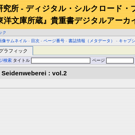
研究所 - ディジタル・シルクロード・
東洋文庫所蔵』貴重書デジタルアーカ
ック
画像サムネイル
-
目次
-
ページ番号
-
書誌情報（メタデータ）
-
キャプ
グラフィック
ジ検索
タイトル
ページ
Seidenweberei : vol.2