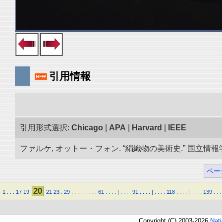
引用情報
引用形式選択:
Chicago
|
APA
|
Harvard
|
IEEE
ファルケ, オットー・フォン. “絹織物の美術史.” 国立情報学研
ペー
20
1
.
.
.
17
19
21
23
.
29
.
.
.
.
|
.
.
.
.
61
.
.
.
.
|
.
.
.
.
91
.
.
.
.
|
.
.
.
.
118
.
.
.
.
|
.
.
.
.
139
.
.
.
Copyright (C) 2003-2026
Nat