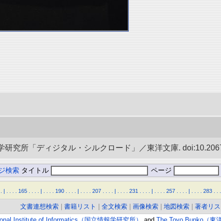
究所「ディジタル・シルクロード」／東洋文庫. doi:10.20676/0
ジ検索
タイトル
ページ
.
|
.
.
.
.
165
.
.
.
.
|
.
.
.
.
190
.
.
.
.
|
.
.
.
.
207
.
.
.
.
|
.
.
.
.
231
.
.
.
.
|
.
.
.
.
257
.
.
.
.
|
.
.
.
.
283
.
.
.
文書連想検索
|
書籍リスト
|
全文検索
|
画像検索
|
地図検索
|
著者リス
ional Institute of Informatics（国立情報学研究所）
and
The Toyo Bunko（