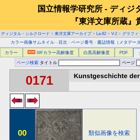
国立情報学研究所 - ディ
『東洋文庫所蔵』
ディジタル・シルクロード
>
東洋文庫アーカイブ
>
La-82
>
V-2
>
グラフィ
カラー画像サムネイル
-
目次
-
ページ番号
-
書誌情報（メタデー
カラー
IIIFカラー高解像度
白黒高解像度
PDF
ページ検索
タイトル
ページ
Kunstgeschichte der 
0171
00
類似画像を検索