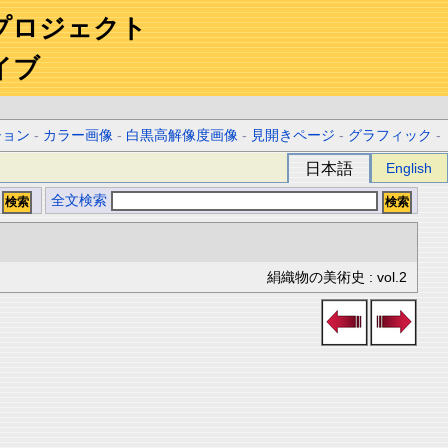
プロジェクト
イブ
ション
-
カラー画像
-
白黒高解像度画像
-
見開きページ
-
グラフィック
-
日本語
English
全文検索
絹織物の美術史 : vol.2