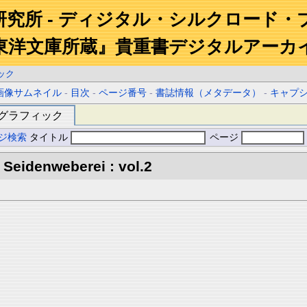
研究所 - ディジタル・シルクロード・
東洋文庫所蔵』貴重書デジタルアーカ
ック
画像サムネイル
-
目次
-
ページ番号
-
書誌情報（メタデータ）
-
キャプ
グラフィック
ジ検索
タイトル
ページ
Seidenweberei : vol.2