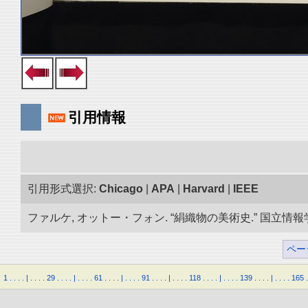
引用情報
引用形式選択:
Chicago
|
APA
|
Harvard
|
IEEE
ファルケ, オットー・フォン. “絹織物の美術史.” 国立情報学研
ペー
1
.
.
.
.
|
.
.
.
.
29
.
.
.
.
|
.
.
.
.
61
.
.
.
.
|
.
.
.
.
91
.
.
.
.
|
.
.
.
.
118
.
.
.
.
|
.
.
.
.
139
.
.
.
.
|
.
.
.
.
165
.