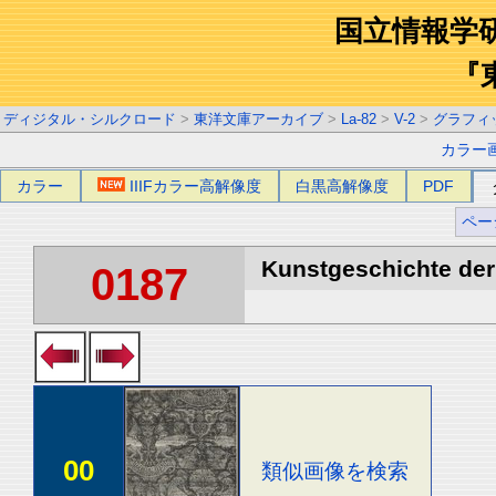
国立情報学
『
ディジタル・シルクロード
>
東洋文庫アーカイブ
>
La-82
>
V-2
>
グラフィ
カラー
カラー
IIIFカラー高解像度
白黒高解像度
PDF
ペー
Kunstgeschichte der 
0187
00
類似画像を検索