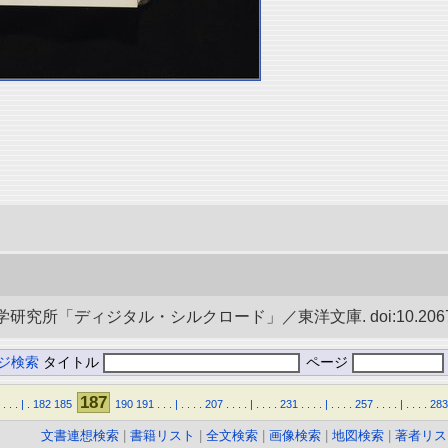
究所「ディジタル・シルクロード」／東洋文庫. doi:10.20676/0
ジ検索
タイトル
ページ
187
.
.
.
|
.
182
185
190
191
.
.
.
|
.
.
.
.
207
.
.
.
.
|
.
.
.
.
231
.
.
.
.
|
.
.
.
.
257
.
.
.
.
|
.
.
.
.
283
文書連想検索
|
書籍リスト
|
全文検索
|
画像検索
|
地図検索
|
著者リス