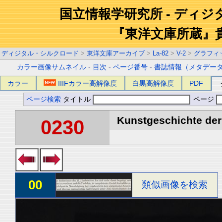
国立情報学研究所 - ディ
『東洋文庫所蔵』
ディジタル・シルクロード
>
東洋文庫アーカイブ
>
La-82
>
V-2
>
グラフィ
カラー画像サムネイル
-
目次
-
ページ番号
-
書誌情報（メタデー
カラー
IIIFカラー高解像度
白黒高解像度
PDF
ページ検索
タイトル
ページ
Kunstgeschichte der 
0230
00
類似画像を検索