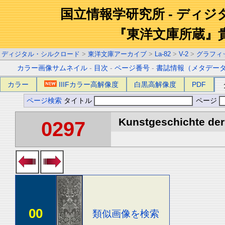
国立情報学研究所 - ディ
『東洋文庫所蔵』
ディジタル・シルクロード
>
東洋文庫アーカイブ
>
La-82
>
V-2
>
グラフィ
カラー画像サムネイル
-
目次
-
ページ番号
-
書誌情報（メタデー
カラー
IIIFカラー高解像度
白黒高解像度
PDF
ページ検索
タイトル
ページ
Kunstgeschichte der 
0297
00
類似画像を検索