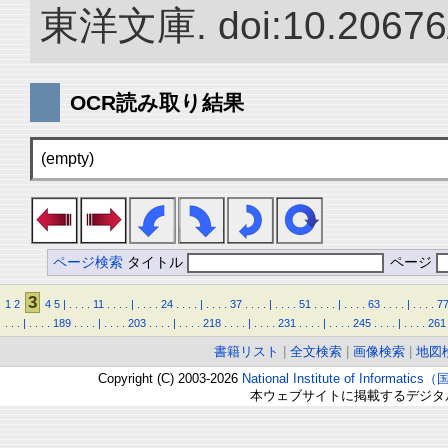
東洋文庫. doi:10.20676
OCR読み取り結果
(empty)
ページ検索
タイトル
ページ
3
1
2
4
5
|
.
.
.
.
11
.
.
.
.
|
.
.
.
.
24
.
.
.
.
|
.
.
.
.
37
.
.
.
.
|
.
.
.
.
51
.
.
.
.
|
.
.
.
.
63
.
.
.
.
|
.
.
.
.
7
.
.
.
|
.
.
.
.
189
.
.
.
.
|
.
.
.
.
203
.
.
.
.
|
.
.
.
.
218
.
.
.
.
|
.
.
.
.
231
.
.
.
.
|
.
.
.
.
245
.
.
.
.
|
.
.
.
.
261
書籍リスト
|
全文検索
|
画像検索
|
地図
Copyright (C) 2003-2026
National Institute of Inform
本ウェブサイトに掲載するデジタ