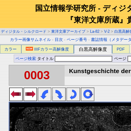
国立情報学研究所 - ディ
『東洋文庫所蔵』
ディジタル・シルクロード
>
東洋文庫アーカイブ
>
La-82
>
V-2
>
白黒高解
カラー画像サムネイル
-
目次
-
ページ番号
-
書誌情報（メタデー
カラー
IIIFカラー高解像度
白黒高解像度
PDF
ページ検索
タイトル
ページ
Kunstgeschichte der 
0003