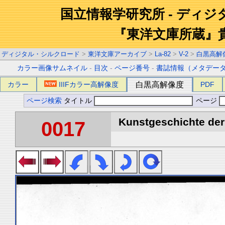
国立情報学研究所 - ディ
『東洋文庫所蔵』
ディジタル・シルクロード
>
東洋文庫アーカイブ
>
La-82
>
V-2
>
白黒高解
カラー画像サムネイル
-
目次
-
ページ番号
-
書誌情報（メタデー
カラー
IIIFカラー高解像度
白黒高解像度
PDF
ページ検索
タイトル
ページ
Kunstgeschichte der 
0017