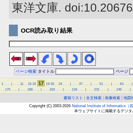
東洋文庫. doi:10.20676
OCR読み取り結果
ページ検索
タイトル
ページ
17
1
.
.
.
.
|
.
.
.
.
11
.
.
15
16
19
20
.
.
24
.
.
.
.
|
.
.
.
.
37
.
.
.
.
|
.
.
.
.
51
.
.
.
.
|
.
.
.
.
63
.
.
.
.
|
.
.
175
.
.
.
.
|
.
.
.
.
189
.
.
.
.
|
.
.
.
.
203
.
.
.
.
|
.
.
.
.
218
.
.
.
.
|
.
.
.
.
231
.
.
.
.
|
.
.
.
.
245
.
.
.
.
|
.
書籍リスト
|
全文検索
|
画像検索
|
地図
Copyright (C) 2003-2026
National Institute of Inform
本ウェブサイトに掲載するデジタ