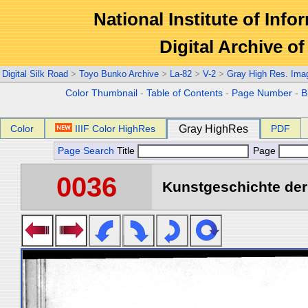
National Institute of Info
Digital Archive 
Digital Silk Road
>
Toyo Bunko Archive
>
La-82
>
V-2
>
Gray High Res. Ima
Color Thumbnail
-
Table of Contents
-
Page Number
-
B
Color
IIIF Color HighRes
Gray HighRes
PDF
Page Search
Title
Page
0036
Kunstgeschichte der 