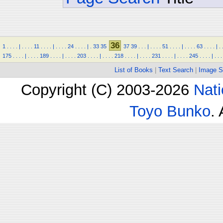
36
1
.
.
.
.
|
.
.
.
.
11
.
.
.
.
|
.
.
.
.
24
.
.
.
.
|
.
33
35
37
39
.
.
.
|
.
.
.
.
51
.
.
.
.
|
.
.
.
.
63
.
.
.
.
|
.
175
.
.
.
.
|
.
.
.
.
189
.
.
.
.
|
.
.
.
.
203
.
.
.
.
|
.
.
.
.
218
.
.
.
.
|
.
.
.
.
231
.
.
.
.
|
.
.
.
.
245
.
.
.
.
|
.
.
.
List of Books
|
Text Search
|
Image S
Copyright (C) 2003-2026
Nati
Toyo Bunko
.