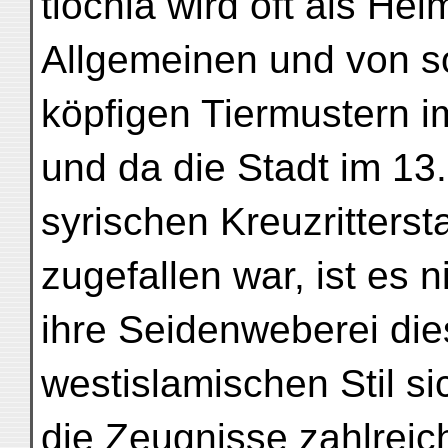
tiochia wird oft als He
Allgemeinen und von so
köpfigen Tiermustern 
und da die Stadt im 13
syrischen Kreuzritter
zugefallen war, ist es 
ihre Seidenweberei die
westislamischen Stil s
die Zeugnisse zahlreic