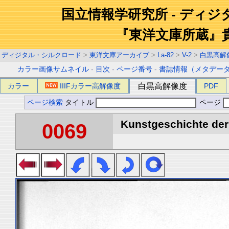
国立情報学研究所 - ディ
『東洋文庫所蔵』
ディジタル・シルクロード
>
東洋文庫アーカイブ
>
La-82
>
V-2
>
白黒高解
カラー画像サムネイル
-
目次
-
ページ番号
-
書誌情報（メタデー
カラー
IIIFカラー高解像度
白黒高解像度
PDF
ページ検索
タイトル
ページ
Kunstgeschichte der 
0069