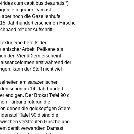
irides cum capitibus deauratis.²)
tigen; ein grüner Damast
ie aber noch die Gazellenhufe
15. Jahrhundert erscheinen Hirsche
hband mit der Aufschrift
Textur eine bereits der
nischer Arbeit. Pelikane als
en den Vierfüßlern erscheint
aissanceformen erst während der
gen, kann der Stoff nicht viel
inzelheiten am sarazenischen
den schon im 14. Jahrhundert
er endigen. Der Brokat Tafel 90 c
chen Färbung rotgrün die
von denen die goldköpfigen Stiere
enstoff Tafel 90 d sind die
zwischen verstreuten Hirsche und
 dem damit verwandten Damast