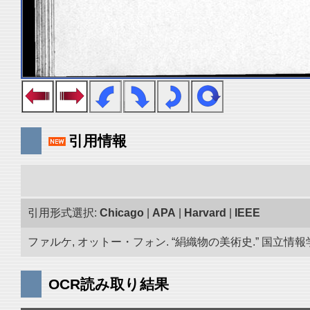
引用情報
引用形式選択:
Chicago
|
APA
|
Harvard
|
IEEE
ファルケ, オットー・フォン. “絹織物の美術史.” 国立情報学研
OCR読み取り結果