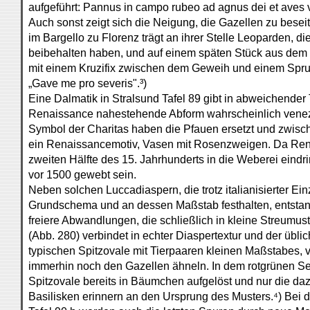
aufgeführt: Pannus in campo rubeo ad agnus dei et aves v
Auch sonst zeigt sich die Neigung, die Gazellen zu besei
im Bargello zu Florenz trägt an ihrer Stelle Leoparden, d
beibehalten haben, und auf einem späten Stück aus dem 
mit einem Kruzifix zwischen dem Geweih und einem Spruc
„Gave me pro severis".³)
Eine Dalmatik in Stralsund Tafel 89 gibt in abweichender 
Renaissance nahestehende Abform wahrscheinlich venezia
Symbol der Charitas haben die Pfauen ersetzt und zwisch
ein Renaissancemotiv, Vasen mit Rosenzweigen. Da Ren
zweiten Hälfte des 15. Jahrhunderts in die Weberei eindrin
vor 1500 gewebt sein.
Neben solchen Luccadiaspern, die trotz italianisierter E
Grundschema und an dessen Maßstab festhalten, entstan
freiere Abwandlungen, die schließlich in kleine Streumust
(Abb. 280) verbindet in echter Diaspertextur und der übli
typischen Spitzovale mit Tierpaaren kleinen Maßstabes, 
immerhin noch den Gazellen ähneln. In dem rotgrünen Seid
Spitzovale bereits in Bäumchen aufgelöst und nur die da
Basilisken erinnern an den Ursprung des Musters.⁴) Bei