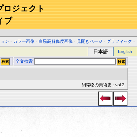
プロジェクト
イブ
ション
-
カラー画像
-
白黒高解像度画像
-
見開きページ
-
グラフィック
-
日本語
English
全文検索
絹織物の美術史 : vol.2