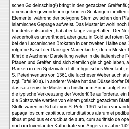
schen Goldeinschlag¹) bringt in den gezackten Greifenfl
umeinander gewundenen gekrönten Schlangen inmitten de
Elemente, während der polygone Stern zwischen den Pfa
islamisches Gepräge aufweist. Das Muster ist wohl noch in
hunderts entstanden, hat aber lange vorgehalten. Der Nürn
wiederholt es unverändert, aber ganz in Gold auf rotem Gru
bei den luccanischen Brokaten in der zweiten Hälfte des 
rotgrüne Kasel der Danziger Marienkirche, deren Muster T
führt die Aachener Darstellung weiter in die italienische
Pfauen und Greifen sind sich ziemlich gleich geblieben, 
Ranken in den Spitzovalen tritt frühgotisches Weinlaub, 
S. Peterinventars von 1361 die luccheser Weber auch als
(vgl. Tafel 90 a). In anderer Weise hat das Düsseldorfer 
das sarazenische Muster in christlichem Sinne aufgefrisch
die typische Verkreuzung der Vorderfüße aufforderte, e
die Spitzovale werden von einem gotisch gezackten Blat
Stoffe waren im Schatz von S. Peter 1361 schon vorhande
papagallos cum capitibus, rotunditatibus alarum et pedib
tibus et pedibus et crucibus de auro, cum aurifrisio de o
noch im Inventar der Kathedrale von Angers im Jahre 1