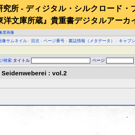
研究所 - ディジタル・シルクロード・
東洋文庫所蔵』貴重書デジタルアーカ
像度画像
画像サムネイル
-
目次
-
ページ番号
-
書誌情報（メタデータ）
-
キャプ
ジ検索
タイトル
ページ
Seidenweberei : vol.2