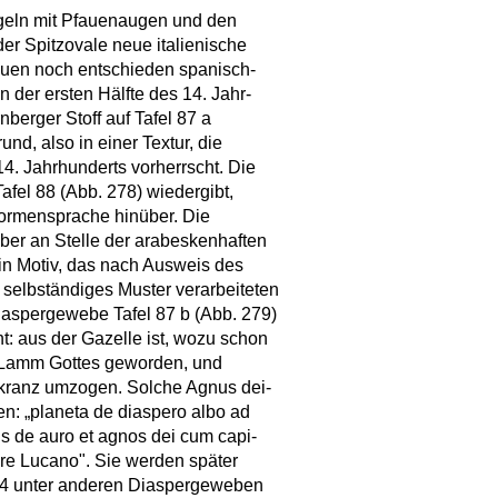
ügeln mit Pfauenaugen und den
r Spitzovale neue italienische
uen noch entschieden spanisch-
 der ersten Hälfte des 14. Jahr-
berger Stoff auf Tafel 87 a
nd, also in einer Textur, die
14. Jahrhunderts vorherrscht. Die
afel 88 (Abb. 278) wiedergibt,
 Formensprache hinüber. Die
aber an Stelle der arabeskenhaften
ein Motiv, das nach Ausweis des
 selbständiges Muster verarbeiteten
Diaspergewebe Tafel 87 b (Abb. 279)
t: aus der Gazelle ist, wozu schon
in Lamm Gottes geworden, und
tkranz umzogen. Solche Agnus dei-
n: „planeta de diaspero albo ad
us de auro et agnos dei cum capi-
pere Lucano". Sie werden später
424 unter anderen Diaspergeweben