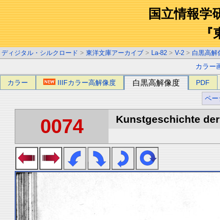
国立情報学
『
ディジタル・シルクロード
>
東洋文庫アーカイブ
>
La-82
>
V-2
>
白黒高解
カラー
カラー
IIIFカラー高解像度
白黒高解像度
PDF
ペー
Kunstgeschichte der 
0074