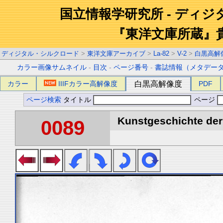
国立情報学研究所 - ディ
『東洋文庫所蔵』
ディジタル・シルクロード
>
東洋文庫アーカイブ
>
La-82
>
V-2
>
白黒高解
カラー画像サムネイル
-
目次
-
ページ番号
-
書誌情報（メタデー
カラー
IIIFカラー高解像度
白黒高解像度
PDF
ページ検索
タイトル
ページ
Kunstgeschichte der 
0089