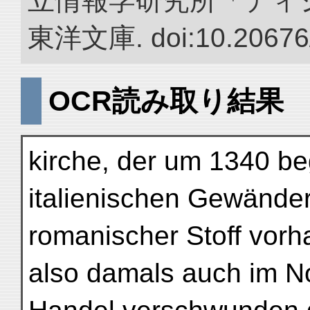
立情報学研究所「ディ
東洋文庫. doi:10.20676
OCR読み取り結果
kirche, der um 1340 be
italienischen Gewändern
romanischer Stoff vorh
also damals auch im N