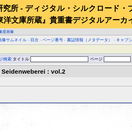
研究所 - ディジタル・シルクロード・
東洋文庫所蔵』貴重書デジタルアーカ
像度画像
画像サムネイル
-
目次
-
ページ番号
-
書誌情報（メタデータ）
-
キャプ
ジ検索
タイトル
ページ
Seidenweberei : vol.2