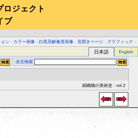
プロジェクト
イブ
ション
-
カラー画像
-
白黒高解像度画像
-
見開きページ
-
グラフィック
-
日本語
English
全文検索
絹織物の美術史 : vol.2