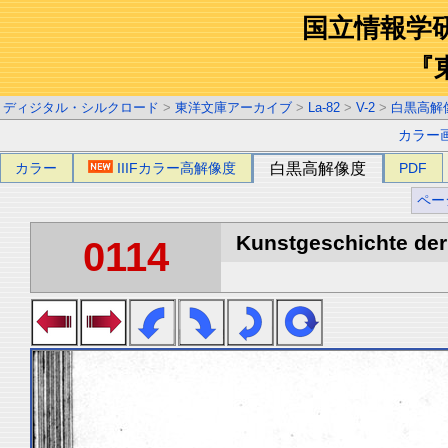
国立情報学
『
ディジタル・シルクロード
>
東洋文庫アーカイブ
>
La-82
>
V-2
>
白黒高解
カラー
カラー
IIIFカラー高解像度
白黒高解像度
PDF
ペー
Kunstgeschichte der 
0114