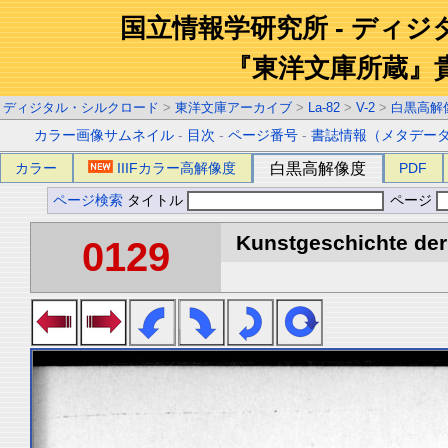
国立情報学研究所 - ディ
『東洋文庫所蔵』
ディジタル・シルクロード
>
東洋文庫アーカイブ
>
La-82
>
V-2
>
白黒高解
カラー画像サムネイル
-
目次
-
ページ番号
-
書誌情報（メタデー
カラー
IIIFカラー高解像度
白黒高解像度
PDF
ページ検索
タイトル
ページ
Kunstgeschichte der 
0129