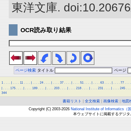
東洋文庫. doi:10.20676
OCR読み取り結果
ページ検索
タイトル
ページ
1
.
.
.
.
|
.
.
.
.
11
.
.
.
.
|
.
.
.
.
24
.
.
.
.
|
.
.
.
.
37
.
.
.
.
|
.
.
.
.
51
.
.
.
.
|
.
.
.
.
63
.
.
.
.
|
.
.
.
.
77
.
.
.
.
|
.
.
.
.
175
.
.
.
.
|
.
.
.
.
189
.
.
.
.
|
.
.
.
.
203
.
.
.
.
|
.
.
.
.
218
.
.
.
.
|
.
.
.
.
231
.
.
.
.
|
.
.
.
.
245
.
.
.
344
書籍リスト
|
全文検索
|
画像検索
|
地図
Copyright (C) 2003-2026
National Institute of Inform
本ウェブサイトに掲載するデジタ