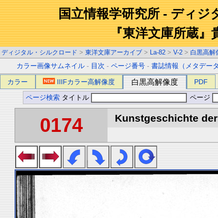
国立情報学研究所 - ディ
『東洋文庫所蔵』
ディジタル・シルクロード
>
東洋文庫アーカイブ
>
La-82
>
V-2
>
白黒高解
カラー画像サムネイル
-
目次
-
ページ番号
-
書誌情報（メタデー
カラー
IIIFカラー高解像度
白黒高解像度
PDF
ページ検索
タイトル
ページ
Kunstgeschichte der 
0174