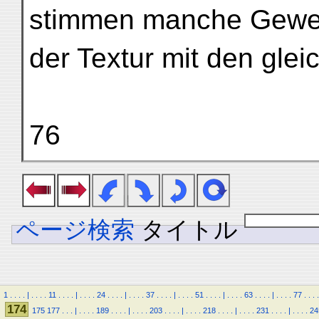
stimmen manche Geweb
der Textur mit den glei
76
ページ検索
タイトル
1
.
.
.
.
|
.
.
.
.
11
.
.
.
.
|
.
.
.
.
24
.
.
.
.
|
.
.
.
.
37
.
.
.
.
|
.
.
.
.
51
.
.
.
.
|
.
.
.
.
63
.
.
.
.
|
.
.
.
.
77
.
.
.
.
174
175
177
.
.
.
|
.
.
.
.
189
.
.
.
.
|
.
.
.
.
203
.
.
.
.
|
.
.
.
.
218
.
.
.
.
|
.
.
.
.
231
.
.
.
.
|
.
.
.
.
24