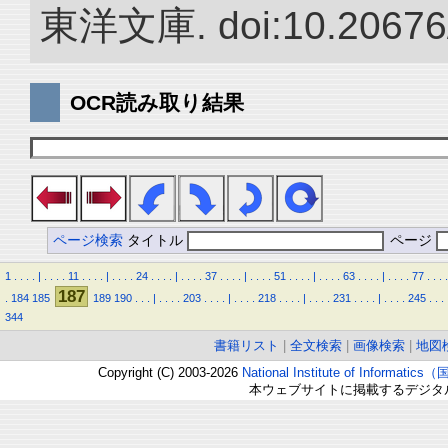
東洋文庫. doi:10.20676
OCR読み取り結果
ページ検索
タイトル
ページ
1
.
.
.
.
|
.
.
.
.
11
.
.
.
.
|
.
.
.
.
24
.
.
.
.
|
.
.
.
.
37
.
.
.
.
|
.
.
.
.
51
.
.
.
.
|
.
.
.
.
63
.
.
.
.
|
.
.
.
.
77
.
.
.
.
187
.
184
185
189
190
.
.
.
|
.
.
.
.
203
.
.
.
.
|
.
.
.
.
218
.
.
.
.
|
.
.
.
.
231
.
.
.
.
|
.
.
.
.
245
.
.
.
344
書籍リスト
|
全文検索
|
画像検索
|
地図
Copyright (C) 2003-2026
National Institute of Inform
本ウェブサイトに掲載するデジタ