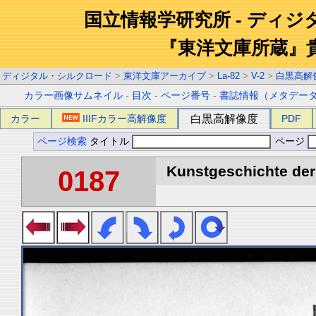
国立情報学研究所 - ディ
『東洋文庫所蔵』
ディジタル・シルクロード
>
東洋文庫アーカイブ
>
La-82
>
V-2
>
白黒高解
カラー画像サムネイル
-
目次
-
ページ番号
-
書誌情報（メタデー
カラー
IIIFカラー高解像度
白黒高解像度
PDF
ページ検索
タイトル
ページ
Kunstgeschichte der 
0187