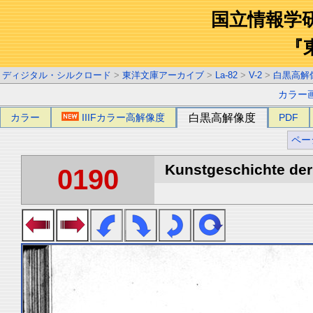
国立情報学
『
ディジタル・シルクロード
>
東洋文庫アーカイブ
>
La-82
>
V-2
>
白黒高解
カラー
カラー
IIIFカラー高解像度
白黒高解像度
PDF
ペー
Kunstgeschichte der 
0190