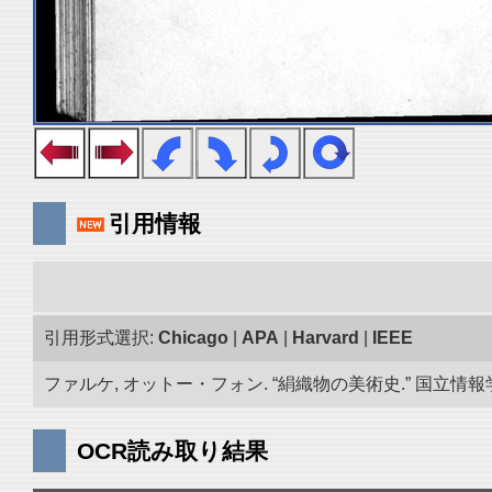
引用情報
引用形式選択:
Chicago
|
APA
|
Harvard
|
IEEE
ファルケ, オットー・フォン. “絹織物の美術史.” 国立情報学研
OCR読み取り結果