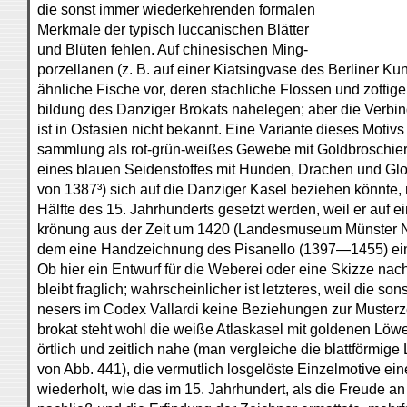
die sonst immer wiederkehrenden formalen
Merkmale der typisch luccanischen Blätter
und Blüten fehlen. Auf chinesischen Ming-
porzellanen (z. B. auf einer Kiatsingvase des Berline
ähnliche Fische vor, deren stachliche Flossen und zottig
bildung des Danziger Brokats nahelegen; aber die Verbin
ist in Ostasien nicht bekannt. Eine Variante dieses Motivs b
sammlung als rot-grün-weißes Gewebe mit Goldbroschier
eines blauen Seidenstoffes mit Hunden, Drachen und Gl
von 1387³) sich auf die Danziger Kasel beziehen könnte, m
Hälfte des 15. Jahrhunderts gesetzt werden, weil er auf e
krönung aus der Zeit um 1420 (Landesmuseum Münster Nr.
dem eine Handzeichnung des Pisanello (1397—1455) ein ä
Ob hier ein Entwurf für die Weberei oder eine Skizze nach
bleibt fraglich; wahrscheinlicher ist letzteres, weil die s
nesers im Codex Vallardi keine Beziehungen zur Musterz
brokat steht wohl die weiße Atlaskasel mit goldenen Löw
örtlich und zeitlich nahe (man vergleiche die blattförmi
von Abb. 441), die vermutlich losgelöste Einzelmotive ei
wiederholt, wie das im 15. Jahrhundert, als die Freude an