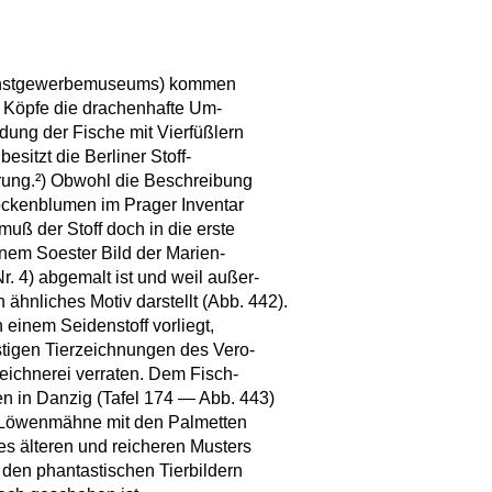
r Kunstgewerbemuseums) kommen
e Köpfe die drachenhafte Um-
dung der Fische mit Vierfüßlern
esitzt die Berliner Stoff-
ung.²) Obwohl die Beschreibung
ockenblumen im Prager Inventar
uß der Stoff doch in die erste
inem Soester Bild der Marien-
 4) abgemalt ist und weil außer-
hnliches Motiv darstellt (Abb. 442).
 einem Seidenstoff vorliegt,
onstigen Tierzeichnungen des Vero-
eichnerei verraten. Dem Fisch-
en in Danzig (Tafel 174 — Abb. 443)
ge Löwenmähne mit den Palmetten
nes älteren und reicheren Musters
 den phantastischen Tierbildern