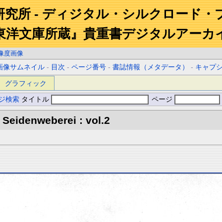
研究所 - ディジタル・シルクロード・
東洋文庫所蔵』貴重書デジタルアーカ
像度画像
画像サムネイル
-
目次
-
ページ番号
-
書誌情報（メタデータ）
-
キャプ
グラフィック
ジ検索
タイトル
ページ
Seidenweberei : vol.2