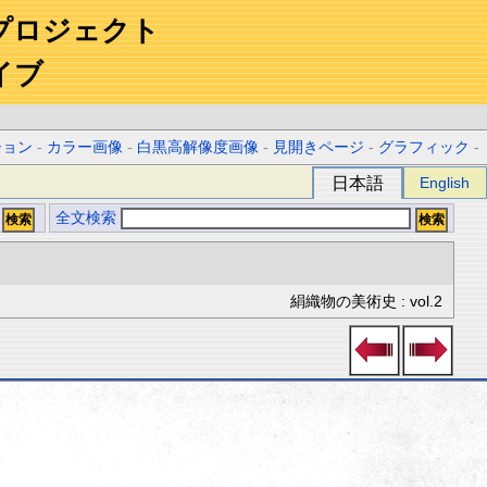
プロジェクト
イブ
ション
-
カラー画像
-
白黒高解像度画像
-
見開きページ
-
グラフィック
-
日本語
English
全文検索
絹織物の美術史 : vol.2