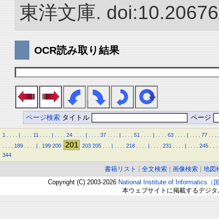
東洋文庫. doi:10.20676
OCR読み取り結果
ページ検索
タイトル
ページ
1
.
.
.
.
|
.
.
.
.
11
.
.
.
.
|
.
.
.
.
24
.
.
.
.
|
.
.
.
.
37
.
.
.
.
|
.
.
.
.
51
.
.
.
.
|
.
.
.
.
63
.
.
.
.
|
.
.
.
.
77
.
.
.
.
201
.
.
.
.
189
.
.
.
.
|
.
199
200
203
205
.
.
.
|
.
.
.
.
218
.
.
.
.
|
.
.
.
.
231
.
.
.
.
|
.
.
.
.
245
.
.
.
344
書籍リスト
|
全文検索
|
画像検索
|
地図
Copyright (C) 2003-2026
National Institute of Inform
本ウェブサイトに掲載するデジタ