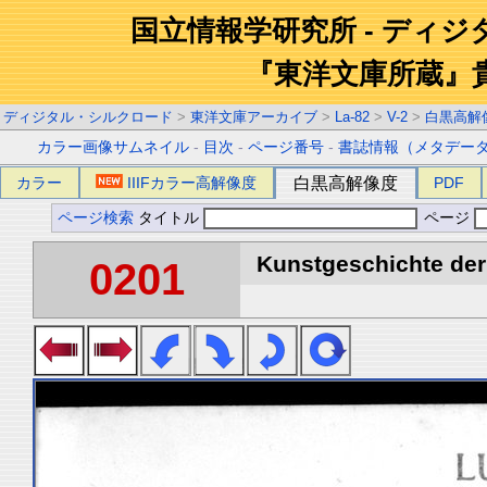
国立情報学研究所 - ディ
『東洋文庫所蔵』
ディジタル・シルクロード
>
東洋文庫アーカイブ
>
La-82
>
V-2
>
白黒高解
カラー画像サムネイル
-
目次
-
ページ番号
-
書誌情報（メタデー
カラー
IIIFカラー高解像度
白黒高解像度
PDF
ページ検索
タイトル
ページ
Kunstgeschichte der 
0201