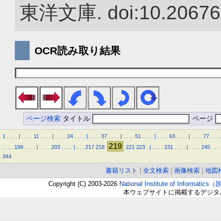
東洋文庫. doi:10.20676
OCR読み取り結果
ページ検索
タイトル
ページ
1
.
.
.
.
|
.
.
.
.
11
.
.
.
.
|
.
.
.
.
24
.
.
.
.
|
.
.
.
.
37
.
.
.
.
|
.
.
.
.
51
.
.
.
.
|
.
.
.
.
63
.
.
.
.
|
.
.
.
.
77
.
.
.
.
219
.
.
.
.
189
.
.
.
.
|
.
.
.
.
203
.
.
.
.
|
.
.
.
217
218
221
223
.
|
.
.
.
.
231
.
.
.
.
|
.
.
.
.
245
.
.
.
344
書籍リスト
|
全文検索
|
画像検索
|
地図
Copyright (C) 2003-2026
National Institute of Inform
本ウェブサイトに掲載するデジタ