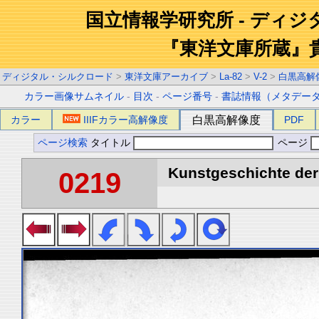
国立情報学研究所 - ディ
『東洋文庫所蔵』
ディジタル・シルクロード
>
東洋文庫アーカイブ
>
La-82
>
V-2
>
白黒高解
カラー画像サムネイル
-
目次
-
ページ番号
-
書誌情報（メタデー
カラー
IIIFカラー高解像度
白黒高解像度
PDF
ページ検索
タイトル
ページ
Kunstgeschichte der 
0219