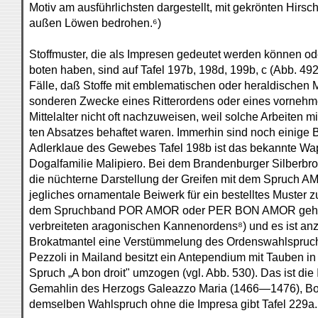
Motiv am ausführlichsten dargestellt, mit gekrönten Hirs
außen Löwen bedrohen.⁶)
Stoffmuster, die als Impresen gedeutet werden können o
boten haben, sind auf Tafel 197b, 198d, 199b, c (Abb. 49
Fälle, daß Stoffe mit emblematischen oder heraldischen M
sonderen Zwecke eines Ritterordens oder eines vorneh
Mittelalter nicht oft nachzuweisen, weil solche Arbeiten 
ten Absatzes behaftet waren. Immerhin sind noch einige B
Adlerklaue des Gewebes Tafel 198b ist das bekannte W
Dogalfamilie Malipiero. Bei dem Brandenburger Silberbro
die nüchterne Darstellung der Greifen mit dem Spruch
jegliches ornamentale Beiwerk für ein bestelltes Muster 
dem Spruchband POR AMOR oder PER BON AMOR gehört
verbreiteten aragonischen Kannenordens⁸) und es ist an
Brokatmantel eine Verstümmelung des Ordenswahlspruchs
Pezzoli in Mailand besitzt ein Antependium mit Tauben i
Spruch „A bon droit" umzogen (vgl. Abb. 530). Das ist di
Gemahlin des Herzogs Galeazzo Maria (1466—1476), Bona
demselben Wahlspruch ohne die Impresa gibt Tafel 229a.