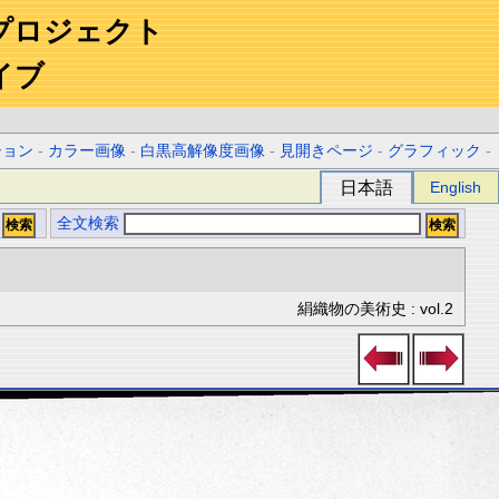
プロジェクト
イブ
ション
-
カラー画像
-
白黒高解像度画像
-
見開きページ
-
グラフィック
-
日本語
English
全文検索
絹織物の美術史 : vol.2