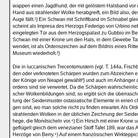
wappen einen Jagdhund, der mit gelöstem Halsband vor 
Hand aus strahlender Wolke herabgreift, ein Bild also, des
Auge fällt.¹) Ein Schwan mit Schriftband im Schnabel gle
scheint als Impresa des Herzogs Federigo von Urbino n
eingelegten Tür aus dem Herzogspalast zu Gubbio im B
Schwan mit einer Krone um den Hals, in dem Gewebe Tafe
wendet, ist als Ordenszeichen auf dem Bildnis eines Ritt
Museum wiederholt.²)
Die in luccanischen Trecentomustern (vgl. T. 144a, Fischba
den oder verknoteten Schärpen wurden zum Abzeichen e
der Könige von Neapel gewählt³) und auch im Anhänger
ordens sind sie verwertet. Da die Schärpen wahrscheinlich
scher Wolkenbildungen sind, so ergibt sich die überrasc
lung der Seidenmuster ostasiatische Elemente in einen c
gen sind, wo man solche nicht zu finden erwartet. Als O
strahlenden Wolken in der üblichen Zeichnung der Seiden
hege, die Mondsicheln vor.⁴) Ein Hirsch mit einer Krone u
geflügelt gleich dem venezianer Stoff Tafel 189, war da
Herzöge von Berry.⁵) Auf einem französischen Wirkteppi