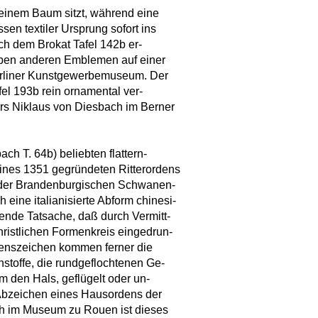
einem Baum sitzt, während eine
sen textiler Ursprung sofort ins
ich dem Brokat Tafel 142b er-
eben anderen Emblemen auf einer
erliner Kunstgewerbemuseum. Der
l 193b rein ornamental ver-
ers Niklaus von Diesbach im Berner
ch T. 64b) beliebten flattern-
ines 1351 gegründeten Ritterordens
 der Brandenburgischen Schwanen-
 eine italianisierte Abform chinesi-
hende Tatsache, daß durch Vermitt-
hristlichen Formenkreis eingedrun-
rdenszeichen kommen ferner die
stoffe, die rundgeflochtenen Ge-
m den Hals, geflügelt oder un-
s Abzeichen eines Hausordens der
ch im Museum zu Rouen ist dieses