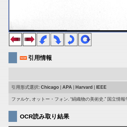
引用情報
引用形式選択:
Chicago
|
APA
|
Harvard
|
IEEE
ファルケ, オットー・フォン. “絹織物の美術史.” 国立情報学研
OCR読み取り結果