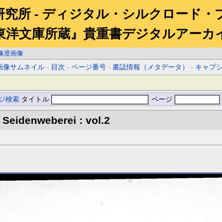
研究所 - ディジタル・シルクロード・
東洋文庫所蔵』貴重書デジタルアーカ
像度画像
画像サムネイル
-
目次
-
ページ番号
-
書誌情報（メタデータ）
-
キャプ
ジ検索
タイトル
ページ
Seidenweberei : vol.2