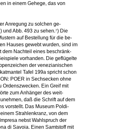
chen in einem Gehege, das von
der Anregung zu solchen ge-
2) und Abb. 493 zu sehen.⁷) Die
ustern auf Bestellung für die be-
men Hauses gewebt wurden, sind im
mit dem Nachteil eines beschränk-
eispiele vorhanden. Die geflügelte
appenzeichen der venezianischen
katmantel Tafel 199a spricht schon
 AMON: POER in Sechsecken ohne
zu Ordenszwecken. Ein Greif mit
e zum Anhänger des weit-
zunehmen, daß die Schrift auf dem
 vorstellt. Das Museum Poldi-
n einem Strahlenkranz, von dem
e Impresa nebst Wahlspruch der
 di Savoia. Einen Samtstoff mit