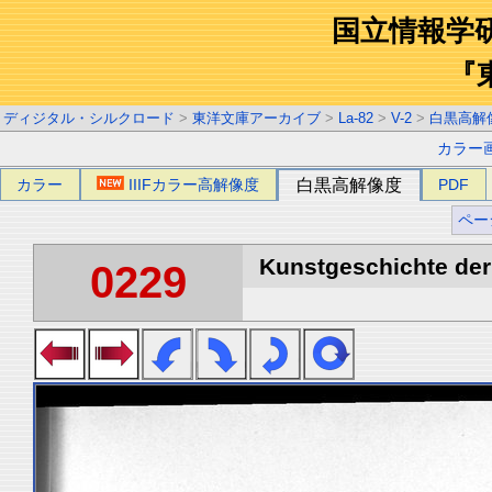
国立情報学
『
ディジタル・シルクロード
>
東洋文庫アーカイブ
>
La-82
>
V-2
>
白黒高解
カラー
カラー
IIIFカラー高解像度
白黒高解像度
PDF
ペー
Kunstgeschichte der 
0229