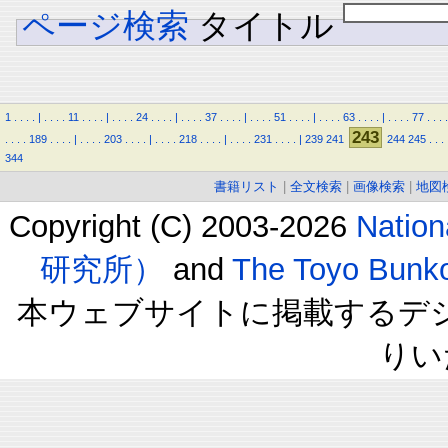
ページ検索
タイトル
1
.
.
.
.
|
.
.
.
.
11
.
.
.
.
|
.
.
.
.
24
.
.
.
.
|
.
.
.
.
37
.
.
.
.
|
.
.
.
.
51
.
.
.
.
|
.
.
.
.
63
.
.
.
.
|
.
.
.
.
77
.
.
.
.
243
.
.
.
.
189
.
.
.
.
|
.
.
.
.
203
.
.
.
.
|
.
.
.
.
218
.
.
.
.
|
.
.
.
.
231
.
.
.
.
|
239
241
244
245
.
.
.
344
書籍リスト
|
全文検索
|
画像検索
|
地図
Copyright (C) 2003-2026
Natio
研究所）
and
The Toyo B
本ウェブサイトに掲載するデ
りい