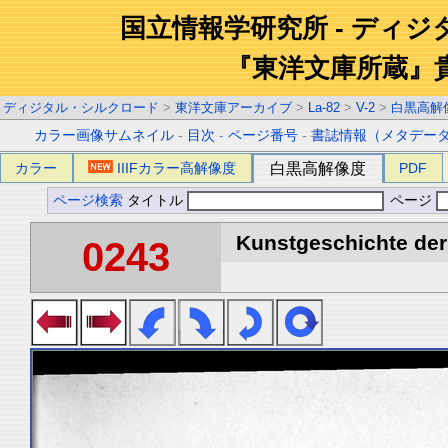
国立情報学研究所 - ディ
『東洋文庫所蔵』
ディジタル・シルクロード
>
東洋文庫アーカイブ
>
La-82
>
V-2
>
白黒高解
カラー画像サムネイル
-
目次
-
ページ番号
-
書誌情報（メタデー
カラー
IIIFカラー高解像度
白黒高解像度
PDF
ページ検索
タイトル
ページ
Kunstgeschichte der 
0243