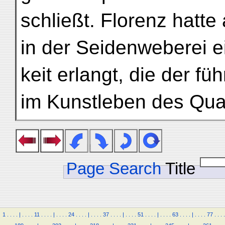
schließt. Florenz hatte
in der Seidenweberei e
keit erlangt, die der f
im Kunstleben des Qua
Page Search
Title
1
.
.
.
.
|
.
.
.
.
11
.
.
.
.
|
.
.
.
.
24
.
.
.
.
|
.
.
.
.
37
.
.
.
.
|
.
.
.
.
51
.
.
.
.
|
.
.
.
.
63
.
.
.
.
|
.
.
.
.
77
.
.
.
.