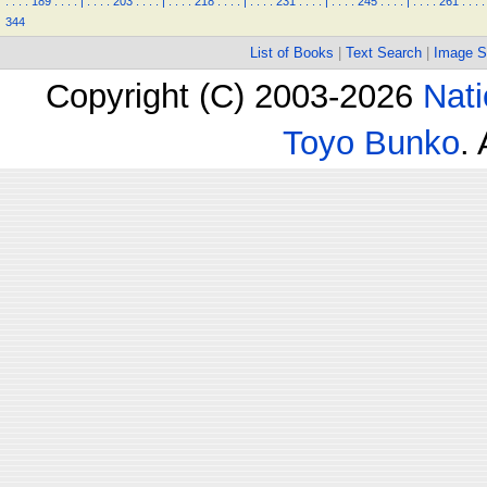
.
.
.
.
189
.
.
.
.
|
.
.
.
.
203
.
.
.
.
|
.
.
.
.
218
.
.
.
.
|
.
.
.
.
231
.
.
.
.
|
.
.
.
.
245
.
.
.
.
|
.
.
.
.
261
.
.
.
.
344
List of Books
|
Text Search
|
Image S
Copyright (C) 2003-2026
Nati
Toyo Bunko
.