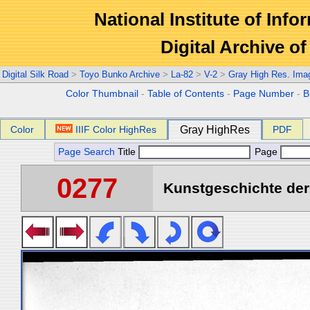
National Institute of Info
Digital Archive 
Digital Silk Road
>
Toyo Bunko Archive
>
La-82
>
V-2
>
Gray High Res. Ima
Color Thumbnail
-
Table of Contents
-
Page Number
-
B
Color
IIIF Color HighRes
Gray HighRes
PDF
Page Search
Title
Page
0277
Kunstgeschichte der 