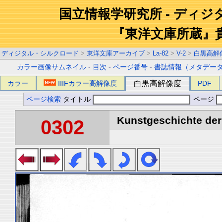
国立情報学研究所 - ディ
『東洋文庫所蔵』
ディジタル・シルクロード
>
東洋文庫アーカイブ
>
La-82
>
V-2
>
白黒高解
カラー画像サムネイル
-
目次
-
ページ番号
-
書誌情報（メタデー
カラー
IIIFカラー高解像度
白黒高解像度
PDF
ページ検索
タイトル
ページ
Kunstgeschichte der 
0302