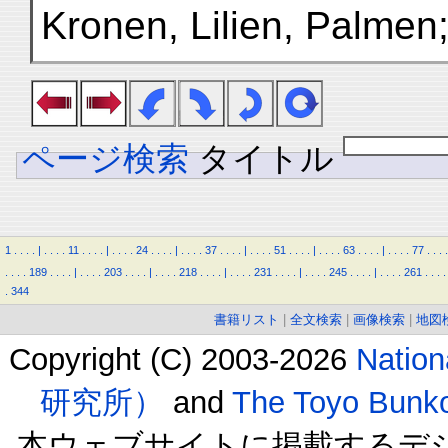
Kronen, Lilien, Palmen
ページ検索
タイトル
1
.
.
.
.
|
.
.
.
.
11
.
.
.
.
|
.
.
.
.
24
.
.
.
.
|
.
.
.
.
37
.
.
.
.
|
.
.
.
.
51
.
.
.
.
|
.
.
.
.
63
.
.
.
.
|
.
.
.
.
77
.
.
.
.
.
.
.
.
189
.
.
.
.
|
.
.
.
.
203
.
.
.
.
|
.
.
.
.
218
.
.
.
.
|
.
.
.
.
231
.
.
.
.
|
.
.
.
.
245
.
.
.
.
|
.
.
.
.
261
.
.
.
.
.
344
書籍リスト
|
全文検索
|
画像検索
|
地図
Copyright (C) 2003-2026
Natio
研究所）
and
The Toyo B
本ウェブサイトに掲載するデ