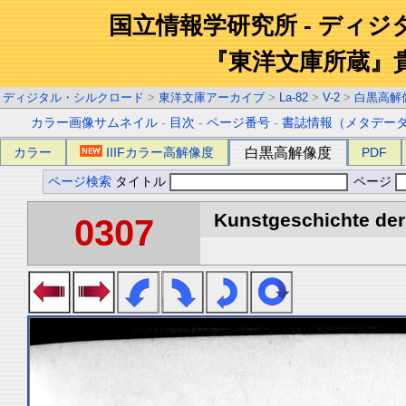
国立情報学研究所 - ディ
『東洋文庫所蔵』
ディジタル・シルクロード
>
東洋文庫アーカイブ
>
La-82
>
V-2
>
白黒高解
カラー画像サムネイル
-
目次
-
ページ番号
-
書誌情報（メタデー
カラー
IIIFカラー高解像度
白黒高解像度
PDF
ページ検索
タイトル
ページ
Kunstgeschichte der 
0307